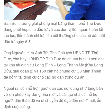
Ban Bồi thường giải phóng mặt bằng thành phố Thủ Đức
đang phối hợp chủ đầu tư và các đơn vị liên quan hoàn tất
thủ tục, tiến hành chi trả tiền bồi thường cho các hộ dân bắt
đầu từ ngày 8-5.
Ông Nguyễn Hữu Anh Tứ, Phó Chủ tịch UBND TP Thủ
Đức, cho hay UBND TP Thủ Đức đã chuẩn bị 239 nền đất
tại khu tái định cư Long Bình – Long Thạnh Mỹ (Khu Long
Bửu, giai đoạn 2) và 150 căn hộ chung cư C8 Man Thiện
để bố trí tái định cư cho các hộ dân trong dự án.
Ngoài ra, còn hỗ trợ người dân các nội dung như tặng bản
vẽ xin phép xây dựng nhà mới và cải tạo nhà cũ, hỗ trợ
người dân tháo dỡ và di chuyển đồ đạc đến nơi ở mới, ổn
định cuộc sống.