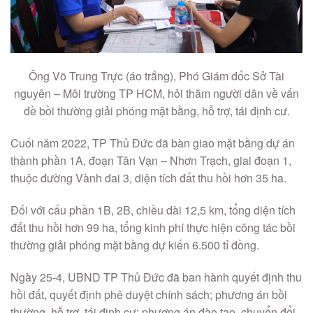
Ông Võ Trung Trực (áo trắng), Phó Giám đốc Sở Tài
nguyên – Môi trường TP HCM, hỏi thăm người dân về vấn
đề bồi thường giải phóng mặt bằng, hỗ trợ, tái định cư.
Cuối năm 2022, TP Thủ Đức đã bàn giao mặt bằng dự án
thành phần 1A, đoạn Tân Vạn – Nhơn Trạch, giai đoạn 1,
thuộc đường Vành đai 3, diện tích đất thu hồi hơn 35 ha.
Đối với cấu phần 1B, 2B, chiều dài 12,5 km, tổng diện tích
đất thu hồi hơn 99 ha, tổng kinh phí thực hiện công tác bồi
thường giải phóng mặt bằng dự kiến 6.500 tỉ đồng.
Ngày 25-4, UBND TP Thủ Đức đã ban hành quyết định thu
hồi đất, quyết định phê duyệt chính sách; phương án bồi
thường, hỗ trợ, tái định cư; phương án đào tạo, chuyển đổi