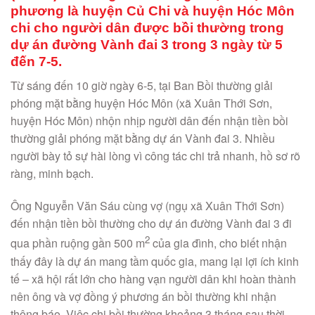
phương là huyện Củ Chi và huyện Hóc Môn
chi cho người dân được bồi thường trong
dự án đường Vành đai 3 trong 3 ngày từ 5
đến 7-5.
Từ sáng đến 10 giờ ngày 6-5, tại Ban Bồi thường giải
phóng mặt bằng huyện Hóc Môn (xã Xuân Thới Sơn,
huyện Hóc Môn) nhộn nhịp người dân đến nhận tiền bồi
thường giải phóng mặt bằng dự án Vành đai 3. Nhiều
người bày tỏ sự hài lòng vì công tác chi trả nhanh, hồ sơ rõ
ràng, minh bạch.
Ông Nguyễn Văn Sáu cùng vợ (ngụ xã Xuân Thới Sơn)
đến nhận tiền bồi thường cho dự án đường Vành đai 3 đi
2
qua phần ruộng gần 500 m
của gia đình, cho biết nhận
thấy đây là dự án mang tầm quốc gia, mang lại lợi ích kinh
tế – xã hội rất lớn cho hàng vạn người dân khi hoàn thành
nên ông và vợ đồng ý phương án bồi thường khi nhận
thông báo. Việc chi bồi thường khoảng 3 tháng sau thời