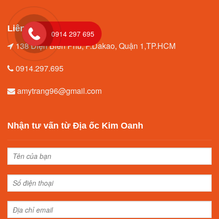
Liên hệ
0914 297 695
138 Điện Biên Phủ, P.Dakao, Quận 1,TP.HCM
0914.297.695
amytrang96@gmail.com
Nhận tư vấn từ Địa ốc Kim Oanh