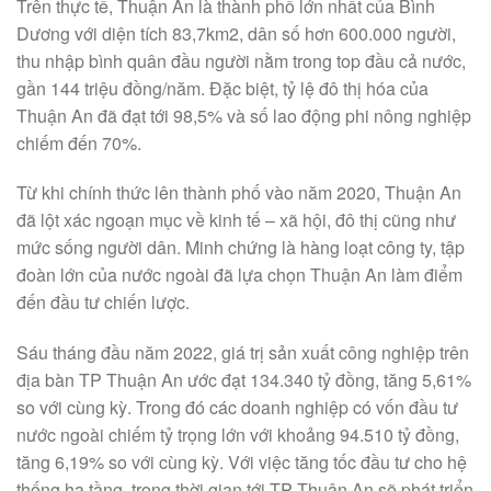
Trên thực tế, Thuận An là thành phố lớn nhất của Bình
Dương với diện tích 83,7km2, dân số hơn 600.000 người,
thu nhập bình quân đầu người nằm trong top đầu cả nước,
gần 144 triệu đồng/năm. Đặc biệt, tỷ lệ đô thị hóa của
Thuận An đã đạt tới 98,5% và số lao động phi nông nghiệp
chiếm đến 70%.
Từ khi chính thức lên thành phố vào năm 2020, Thuận An
đã lột xác ngoạn mục về kinh tế – xã hội, đô thị cũng như
mức sống người dân. Minh chứng là hàng loạt công ty, tập
đoàn lớn của nước ngoài đã lựa chọn Thuận An làm điểm
đến đầu tư chiến lược.
Sáu tháng đầu năm 2022, giá trị sản xuất công nghiệp trên
địa bàn TP Thuận An ước đạt 134.340 tỷ đồng, tăng 5,61%
so với cùng kỳ. Trong đó các doanh nghiệp có vốn đầu tư
nước ngoài chiếm tỷ trọng lớn với khoảng 94.510 tỷ đồng,
tăng 6,19% so với cùng kỳ. Với việc tăng tốc đầu tư cho hệ
thống hạ tầng, trong thời gian tới TP Thuận An sẽ phát triển