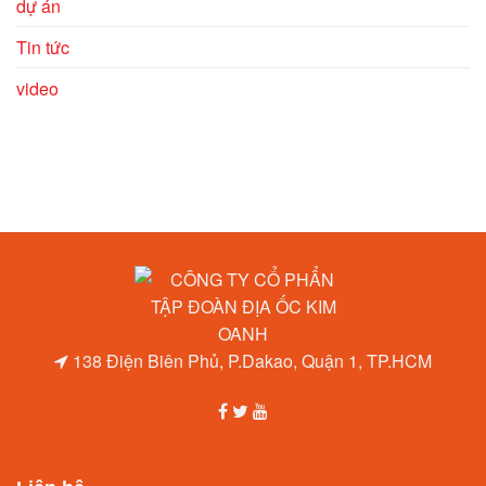
dự án
Tin tức
video
138 Điện Biên Phủ, P.Dakao, Quận 1, TP.HCM