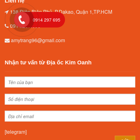
Liên hệ
138 Điện Biên Phủ, P.Dakao, Quận 1,TP.HCM
0914 297 695
0914.297.695
amytrang96@gmail.com
Nhận tư vấn từ Địa ốc Kim Oanh
[telegram]