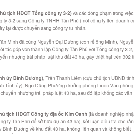
hủ tịch HĐQT Tổng công ty 3-2)
và các đồng phạm trong việc
g ty 3-2 sang Công ty TNHH Tân Phú (một công ty liên doanh c
này lại được chuyển sang công ty tư nhân.
n Văn Minh đã cùng Nguyễn Đại Dương (con rể ông Minh), Nguyễ
i tác góp vốn thành lập Công ty Tân Phú với Tổng công ty 3-2, 
 nhượng trái pháp luật khu đất 43 ha, gây thiệt hại trên 302 t
ỉnh ủy Bình Dương)
, Trần Thanh Liêm (cựu chủ tịch UBND tỉnh
ực Tỉnh ủy), Ngô Dũng Phương (trưởng phòng thuộc Văn phòng
 chuyển nhượng trái pháp luật 43 ha, sau đó lập khống các văn
hủ tịch HĐQT Công ty địa ốc Kim Oanh
(là doanh nghiệp nh
g ty Tân Phú để sở hữu dự án 43 ha), kết luận điều tra cho rằ
y Bình Dương về khu đất 43 ha, không liên quan và không biết