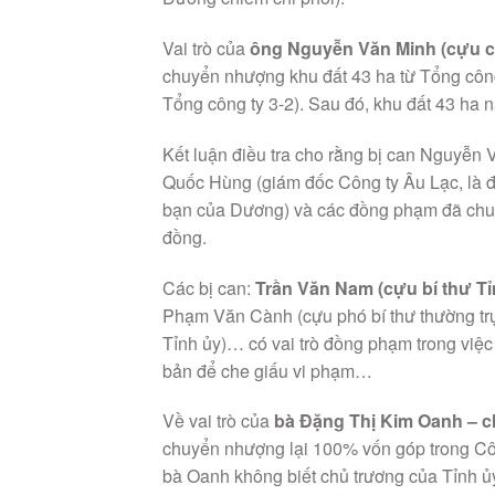
Vai trò của
ông Nguyễn Văn Minh (cựu c
chuyển nhượng khu đất 43 ha từ Tổng côn
Tổng công ty 3-2). Sau đó, khu đất 43 ha 
Kết luận điều tra cho rằng bị can Nguyễ
Quốc Hùng (giám đốc Công ty Âu Lạc, là đố
bạn của Dương) và các đồng phạm đã chuyển
đồng.
Các bị can:
Trần Văn Nam (cựu bí thư T
Phạm Văn Cành (cựu phó bí thư thường tr
Tỉnh ủy)… có vai trò đồng phạm trong việc
bản để che giấu vi phạm…
Về vai trò của
bà Đặng Thị Kim Oanh – c
chuyển nhượng lại 100% vốn góp trong Côn
bà Oanh không biết chủ trương của Tỉnh ủ