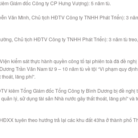
iêm Giám đốc Công ty CP Hưng Vượng): 5 năm tù.
yễn Văn Minh, Chủ tịch HĐTV Công ty TNHH Phát Triển): 3 năm
ường, Chủ tịch HĐTV Công ty TNHH Phát Triển): 3 năm tù treo
 Viện kiểm sát thực hành quyền công tố tại phiên toà đã đề nghị
Dương Trần Văn Nam từ 9 – 10 năm tù về tội “Vi phạm quy định
thoát, lãng phí”.
ĐTV kiêm Tổng Giám đốc Tổng Công ty Bình Dương bị đề nghị 
quản lý, sử dụng tài sản Nhà nước gây thất thoát, lãng phí” và t
 HĐXX tuyên theo hướng trả lại các khu đất 43ha ở thành phố T