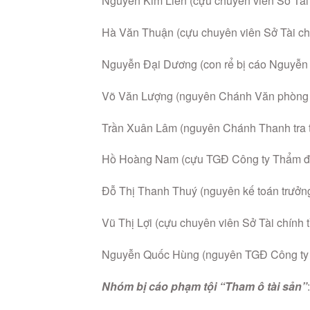
Nguyễn Kim Liên (cựu chuyên viên Sở Tài 
Hà Văn Thuận (cựu chuyên viên Sở Tài chí
Nguyễn Đại Dương (con rể bị cáo Nguyễn 
Võ Văn Lượng (nguyên Chánh Văn phòng U
Trần Xuân Lâm (nguyên Chánh Thanh tra t
Hồ Hoàng Nam (cựu TGĐ Công ty Thẩm địn
Đỗ Thị Thanh Thuý (nguyên kế toán trưởng
Vũ Thị Lợi (cựu chuyên viên Sở Tài chính t
Nguyễn Quốc Hùng (nguyên TGĐ Công ty C
Nhóm bị cáo phạm tội “Tham ô tài sản”
: