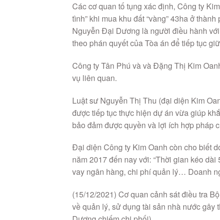
Các cơ quan tố tụng xác định, Công ty Ki
tình” khi mua khu đất “vàng” 43ha ở thành
Nguyễn Đại Dương là người điều hành với 
theo phán quyết của Tòa án để tiếp tục giữ
Công ty Tân Phú và và Đặng Thị Kim Oanh đ
vụ liên quan.
Luật sư Nguyễn Thị Thu (đại diện Kim Oan
được tiếp tục thực hiện dự án vừa giúp khắ
bảo đảm được quyền và lợi ích hợp pháp ch
Đại diện Công ty Kim Oanh còn cho biết d
năm 2017 đến nay với: “Thời gian kéo dài 5
vay ngân hàng, chi phí quản lý… Doanh ng
(15/12/2021) Cơ quan cảnh sát điều tra Bộ
về quản lý, sử dụng tài sản nhà nước gây th
Dương chiếm chi phối).