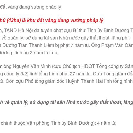
hú (43ha) là khu đất vàng đang vướng pháp lý
n, TAND Hà Nội đã tuyên phạt cựu Bí thư Tỉnh ủy Bình Dương 
ề quản lý, sử dụng tài sản Nhà nước gây thất thoát, lãng phí.
nh Dương Trần Thanh Liêm bị phạt 7 năm tù. Ông Phạm Văn Càn
ương, lĩnh án 3 năm tù treo.
gồm ông Nguyễn Văn Minh (cựu Chủ tịch HĐQT Tổng công ty Sả
 công ty 3/2) lĩnh tổng hình phạt 27 năm tù. Cựu Tổng giám đố
tù. Còn cựu Phó tổng giám đốc Huỳnh Thanh Hải lĩnh tổng hình
 về quản lý, sử dụng tài sản Nhà nước gây thất thoát, lãn
hính thuộc Văn phòng Tỉnh ủy Bình Dương): 4 năm tù;