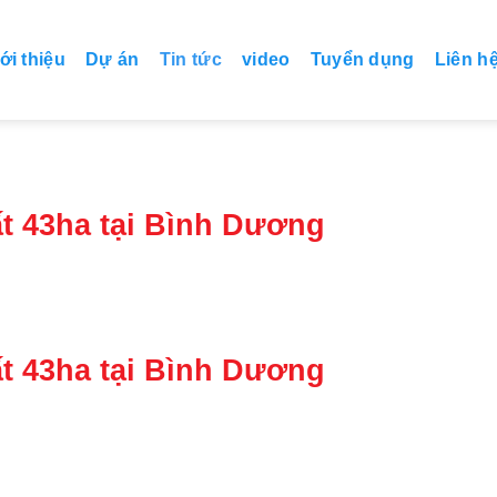
ới thiệu
Dự án
Tin tức
video
Tuyển dụng
Liên h
ất 43ha tại Bình Dương
ất 43ha tại Bình Dương