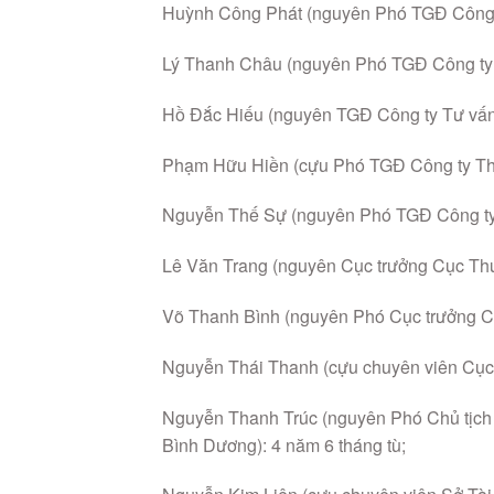
Huỳnh Công Phát (nguyên Phó TGĐ Công t
Lý Thanh Châu (nguyên Phó TGĐ Công ty 
Hồ Đắc Hiếu (nguyên TGĐ Công ty Tư vấn
Phạm Hữu Hiền (cựu Phó TGĐ Công ty Thẩ
Nguyễn Thế Sự (nguyên Phó TGĐ Công ty 
Lê Văn Trang (nguyên Cục trưởng Cục Thu
Võ Thanh Bình (nguyên Phó Cục trưởng Cụ
Nguyễn Thái Thanh (cựu chuyên viên Cục t
Nguyễn Thanh Trúc (nguyên Phó Chủ tịc
Bình Dương): 4 năm 6 tháng tù;