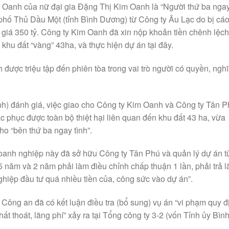
m Oanh của nữ đại gia Đặng Thị Kim Oanh là “Người thứ ba nga
 phố Thủ Dầu Một (tỉnh Bình Dương) từ Công ty Âu Lạc do bị cá
giá 350 tỷ. Công ty Kim Oanh đã xin nộp khoản tiền chênh lệch
 khu đất “vàng” 43ha, và thực hiện dự án tại đây.
ược triệu tập đến phiên tòa trong vai trò người có quyền, ngh
h) đánh giá, việc giao cho Công ty Kim Oanh và Công ty Tân 
c phục được toàn bộ thiệt hại liên quan đến khu đất 43 ha, vừa
o “bên thứ ba ngay tình”.
oanh nghiệp này đã sở hữu Công ty Tân Phú và quản lý dự án t
 năm và 2 năm phải làm điều chỉnh chấp thuận 1 lần, phải trả l
hiệp đầu tư quá nhiều tiền của, công sức vào dự án”.
 Công an đã có kết luận điều tra (bổ sung) vụ án “vi phạm quy đ
ất thoát, lãng phí” xảy ra tại Tổng công ty 3-2 (vốn Tỉnh ủy Bìn