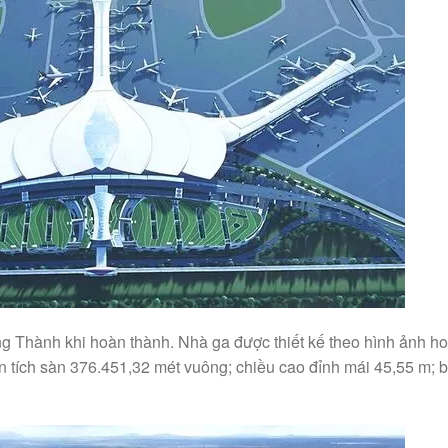
 Thành khi hoàn thành. Nhà ga được thiết kế theo hình ảnh h
iện tích sàn 376.451,32 mét vuông; chiều cao đỉnh mái 45,55 m; 