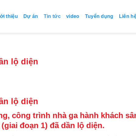
ới thiệu
Dự án
Tin tức
video
Tuyển dụng
Liên h
n lộ diện
n lộ diện
g, công trình nhà ga hành khách sâ
giai đoạn 1) đã dần lộ diện.