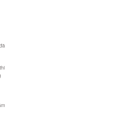
 đã
thi
g
năm