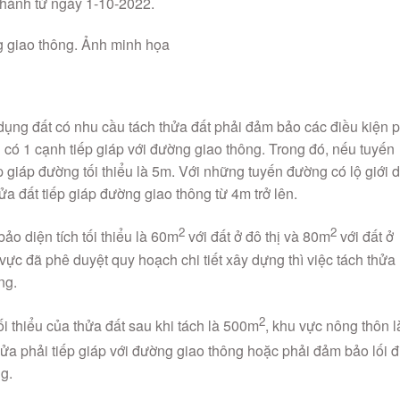
hi hành từ ngày 1-10-2022.
 dụng đất có nhu cầu tách thửa đất phải đảm bảo các điều kiện 
 có 1 cạnh tiếp giáp với đường giao thông. Trong đó, nếu tuyến
ếp giáp đường tối thiểu là 5m. Với những tuyến đường có lộ giới 
ửa đất tiếp giáp đường giao thông từ 4m trở lên.
2
2
ảo diện tích tối thiểu là 60m
với đất ở đô thị và 80m
với đất ở
ực đã phê duyệt quy hoạch chi tiết xây dựng thì việc tách thửa
ng.
2
tối thiểu của thửa đất sau khi tách là 500m
, khu vực nông thôn l
hửa phải tiếp giáp với đường giao thông hoặc phải đảm bảo lối đ
g.