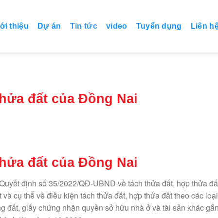
ới thiệu
Dự án
Tin tức
video
Tuyển dụng
Liên h
thửa đất của Đồng Nai
thửa đất của Đồng Nai
Quyết định số 35/2022/QĐ-UBND về tách thửa đất, hợp thửa đấ
ết và cụ thể về điều kiện tách thửa đất, hợp thửa đất theo các loại
ng đất, giấy chứng nhận quyền sở hữu nhà ở và tài sản khác gắ