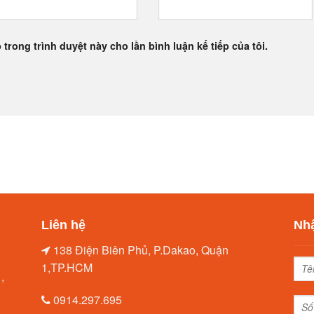
 trong trình duyệt này cho lần bình luận kế tiếp của tôi.
Liên hệ
Nhậ
138 Điện Biên Phủ, P.Dakao, Quận
1,TP.HCM
,
0914.297.695