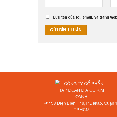
Lưu tên của tôi, email, và trang web
138 Điện Biên Phủ, P.Dakao, Quận 1
TP.HCM