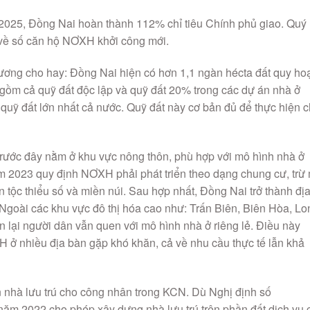
 2025, Đồng Nai hoàn thành 112% chỉ tiêu Chính phủ giao. Quý 
 về số căn hộ NƠXH khởi công mới.
ng cho hay: Đồng Nai hiện có hơn 1,1 ngàn hécta đất quy ho
gồm cả quỹ đất độc lập và quỹ đất 20% trong các dự án nhà ở
 quỹ đất lớn nhất cả nước. Quỹ đất này cơ bản đủ để thực hiện c
trước đây nằm ở khu vực nông thôn, phù hợp với mô hình nhà ở
năm 2023 quy định NƠXH phải phát triển theo dạng chung cư, trừ
 tộc thiểu số và miền núi. Sau hợp nhất, Đồng Nai trở thành đị
 Ngoài các khu vực đô thị hóa cao như: Trấn Biên, Biên Hòa, Lo
lại người dân vẫn quen với mô hình nhà ở riêng lẻ. Điều này
 ở nhiều địa bàn gặp khó khăn, cả về nhu cầu thực tế lẫn khả
n nhà lưu trú cho công nhân trong KCN. Dù Nghị định số
m 2022 cho phép xây dựng nhà lưu trú trên phần đất dịch vụ 