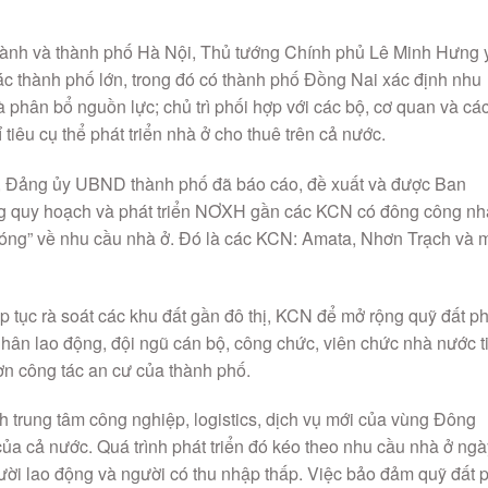
 ngành và thành phố Hà Nội, Thủ tướng Chính phủ Lê Minh Hưng 
c thành phố lớn, trong đó có thành phố Đồng Nai xác định nhu
 phân bổ nguồn lực; chủ trì phối hợp với các bộ, cơ quan và cá
tiêu cụ thể phát triển nhà ở cho thuê trên cả nước.
5, Đảng ủy UBND thành phố đã báo cáo, đề xuất và được Ban
ng quy hoạch và phát triển NƠXH gần các KCN có đông công n
“nóng” về nhu cầu nhà ở. Đó là các KCN: Amata, Nhơn Trạch và 
p tục rà soát các khu đất gần đô thị, KCN để mở rộng quỹ đất ph
nhân lao động, đội ngũ cán bộ, công chức, viên chức nhà nước t
hơn công tác an cư của thành phố.
h trung tâm công nghiệp, logistics, dịch vụ mới của vùng Đông
ủa cả nước. Quá trình phát triển đó kéo theo nhu cầu nhà ở ngà
người lao động và người có thu nhập thấp. Việc bảo đảm quỹ đất 