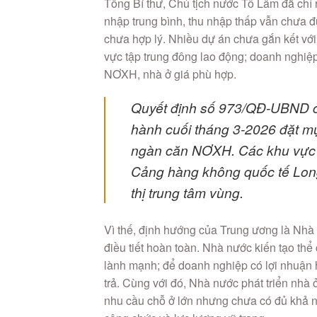
Tổng Bí thư, Chủ tịch nước Tô Lâm đã chỉ 
nhập trung bình, thu nhập thấp vẫn chưa
chưa hợp lý. Nhiều dự án chưa gắn kết với 
vực tập trung đông lao động; doanh nghiệ
NƠXH, nhà ở giá phù hợp.
Quyết định số 973/QĐ-UBND c
hành cuối tháng 3-2026 đặt mụ
ngàn căn NƠXH. Các khu vực 
Cảng hàng không quốc tế Long
thị trung tâm vùng.
Vì thế, định hướng của Trung ương là Nhà
điều tiết hoàn toàn. Nhà nước kiến tạo thể
lành mạnh; để doanh nghiệp có lợi nhuận h
trả. Cùng với đó, Nhà nước phát triển nhà
nhu cầu chỗ ở lớn nhưng chưa có đủ khả nă