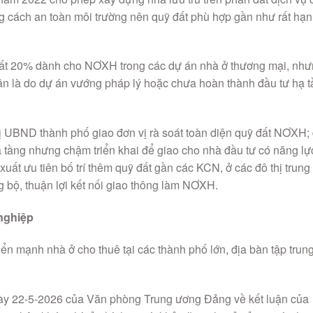
 cách an toàn môi trường nên quỹ đất phù hợp gần như rất hạn
đất 20% dành cho NƠXH trong các dự án nhà ở thương mại, nh
n là do dự án vướng pháp lý hoặc chưa hoàn thành đầu tư hạ 
hị UBND thành phố giao đơn vị rà soát toàn diện quỹ đất NƠXH;
 tầng nhưng chậm triển khai để giao cho nhà đầu tư có năng lự
uất ưu tiên bố trí thêm quỹ đất gần các KCN, ở các đô thị trung
g bộ, thuận lợi kết nối giao thông làm NƠXH.
nghiệp
ển mạnh nhà ở cho thuê tại các thành phố lớn, địa bàn tập trun
ày 22-5-2026 của Văn phòng Trung ương Đảng về kết luận của