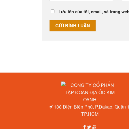
Lưu tên của tôi, email, và trang web
138 Điện Biên Phủ, P.Dakao, Quận 1
TP.HCM