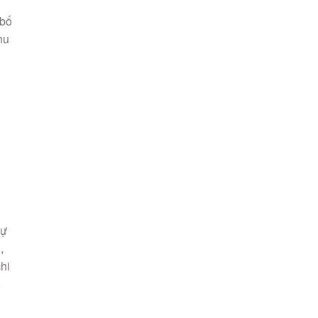
 bố
hu
tự
,
hi
ó