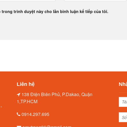
 trong trình duyệt này cho lần bình luận kế tiếp của tôi.
Liên hệ
Nhậ
138 Điện Biên Phủ, P.Dakao, Quận
1,TP.HCM
,
0914.297.695