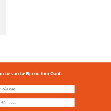
n tư vấn từ Địa ốc Kim Oanh