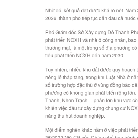
Nhờ đó, kết quả đạt được khá rõ nét. Năm
2026, thành phố tiếp tục dẫn đầu cả nước
Phó Giám đốc Sở Xây dựng Đỗ Thành Phươ
phát triển NƠXH và nhà ở công nhân, bao 
thương mại, là một trong số địa phương có
tiêu phát triển NƠXH đến năm 2030.
Tuy nhiên, nhiều khu đất được quy hoạch 
riêng lẻ thấp tầng, trong khi Luật Nhà ở 
số trường hợp đặc thù ở vùng đồng bào dân
phương có không gian phát triển rộng lớn.
Thành, Nhơn Trạch… phần lớn khu vực còn 
khiến việc đầu tư xây dựng chung cư NƠXH
năng thu hút doanh nghiệp.
Một điểm nghẽn khác nằm ở việc phát triể
35/2022/NĐ-CP của Chính phủ ban hành nă