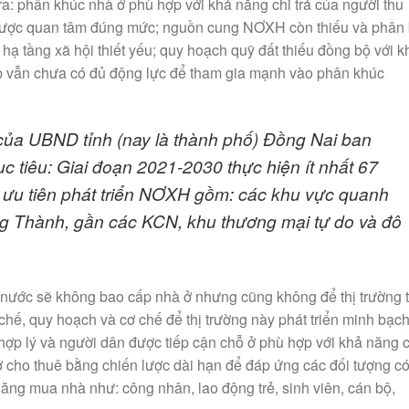
ra: phân khúc nhà ở phù hợp với khả năng chi trả của người thu
 được quan tâm đúng mức; nguồn cung NƠXH còn thiếu và phân
hạ tầng xã hội thiết yếu; quy hoạch quỹ đất thiếu đồng bộ với k
p vẫn chưa có đủ động lực để tham gia mạnh vào phân khúc
ủa UBND tỉnh (nay là thành phố) Đồng Nai ban
c tiêu: Giai đoạn 2021-2030 thực hiện ít nhất 67
ưu tiên phát triển NƠXH gồm: các khu vực quanh
 Thành, gần các KCN, khu thương mại tự do và đô
 nước sẽ không bao cấp nhà ở nhưng cũng không để thị trường 
 chế, quy hoạch và cơ chế để thị trường này phát triển minh bạch
ợp lý và người dân được tiếp cận chỗ ở phù hợp với khả năng c
 ở cho thuê bằng chiến lược dài hạn để đáp ứng các đối tượng c
ng mua nhà như: công nhân, lao động trẻ, sinh viên, cán bộ,