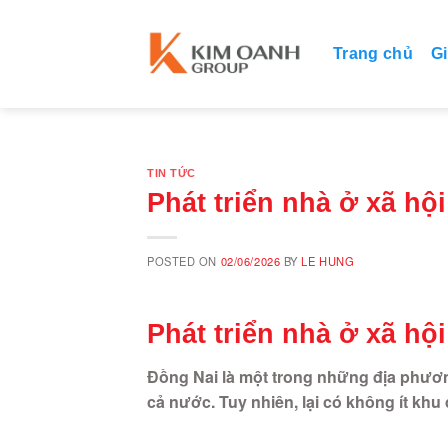
Skip
to
Trang chủ
Gi
content
TIN TỨC
Phát triển nhà ở xã hộ
POSTED ON
02/06/2026
BY
LE HUNG
Phát triển nhà ở xã hộ
Đồng Nai là một trong những địa phươn
cả nước. Tuy nhiên, lại có không ít khu