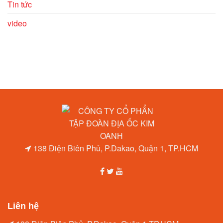
Tin tức
video
138 Điện Biên Phủ, P.Dakao, Quận 1, TP.HCM
Liên hệ