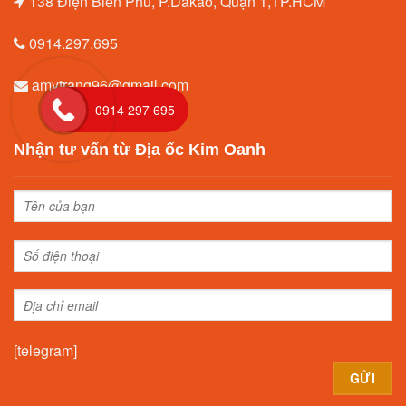
138 Điện Biên Phủ, P.Dakao, Quận 1,TP.HCM
0914.297.695
amytrang96@gmail.com
0914 297 695
Nhận tư vấn từ Địa ốc Kim Oanh
[telegram]