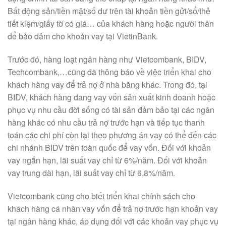
Bất động sản/tiền mặt/số dư trên tài khoản tiền gửi/sổ/thẻ
tiết kiệm/giấy tờ có giá… của khách hàng hoặc người thân
để bảo đảm cho khoản vay tại VietinBank.
Trước đó, hàng loạt ngân hàng như Vietcombank, BIDV,
Techcombank,…cũng đã thông báo về việc triển khai cho
khách hàng vay để trả nợ ở nhà băng khác. Trong đó, tại
BIDV, khách hàng đang vay vốn sản xuất kinh doanh hoặc
phục vụ nhu cầu đời sống có tài sản đảm bảo tại các ngân
hàng khác có nhu cầu trả nợ trước hạn và tiếp tục thanh
toán các chi phí còn lại theo phương án vay có thể đến các
chi nhánh BIDV trên toàn quốc để vay vốn. Đối với khoản
vay ngắn hạn, lãi suất vay chỉ từ 6%/năm. Đối với khoản
vay trung dài hạn, lãi suất vay chỉ từ 6,8%/năm.
Vietcombank cũng cho biết triển khai chính sách cho
khách hàng cá nhân vay vốn để trả nợ trước hạn khoản vay
tại ngân hàng khác, áp dụng đối với các khoản vay phục vụ