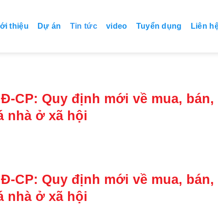
ới thiệu
Dự án
Tin tức
video
Tuyển dụng
Liên h
NĐ-CP: Quy định mới về mua, bán,
á nhà ở xã hội
NĐ-CP: Quy định mới về mua, bán,
á nhà ở xã hội