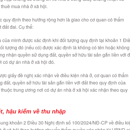
 thuê mua nhà ở xã hội.
 quy định theo hướng rộng hơn là giao cho cơ quan có thẩm
đất đai. Cụ thể:
 của mình được xác định khi đối tượng quy định tại khoản 1 Đi
tượng đó (nếu có) được xác định là không có tên hoặc không 
 chứng nhận quyền sử dụng đất, quyền sở hữu tài sản gắn liền với đ
ơi có dự án nhà ở xã hội đó.
ược giấy đề nghị xác nhận về điều kiện nhà ở, cơ quan có thẩm
ất, quyền sở hữu tài sản gắn liền với đất theo quy định của
ực thuộc trung ương nơi có dự án nhà ở xã hội xác nhận theo quy
t, hậu kiểm về thu nhập
sung khoản 2 Điều 30 Nghị định số 100/2024/NĐ-CP về điều ki
à ở xã hội theo hướng chuyển thẩm quyền xác nhận từ UBND c