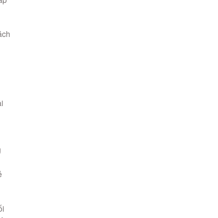
ách
i
g
ẻ
ối