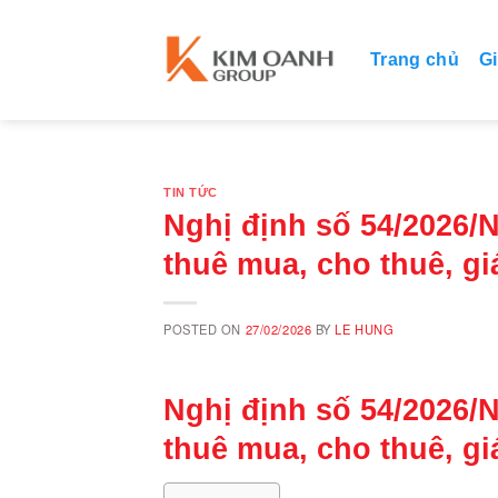
Skip
to
Trang chủ
Gi
content
TIN TỨC
Nghị định số 54/2026/
thuê mua, cho thuê, gi
POSTED ON
27/02/2026
BY
LE HUNG
Nghị định số 54/2026/
thuê mua, cho thuê, gi