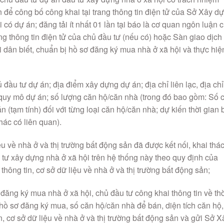
 để công bố công khai tại trang thông tin điện tử của Sở Xây d
có dự án; đăng tải ít nhất 01 lần tại báo là cơ quan ngôn luận 
g thông tin điện tử của chủ đầu tư (nếu có) hoặc Sàn giao dịch
 dân biết, chuẩn bị hồ sơ đăng ký mua nhà ở xã hội và thực hiệ
đầu tư dự án; địa điểm xây dựng dự án; địa chỉ liên lạc, địa chỉ
 quy mô dự án; số lượng căn hộ/căn nhà (trong đó bao gồm: Số 
n (tạm tính) đối với từng loại căn hộ/căn nhà; dự kiến thời gian 
ác có liên quan).
u về nhà ở và thị trường bất động sản đã được kết nối, khai thác
 tư xây dựng nhà ở xã hội trên hệ thống này theo quy định của
hông tin, cơ sở dữ liệu về nhà ở và thị trường bất động sản;
 đăng ký mua nhà ở xã hội, chủ đầu tư công khai thông tin về thờ
 hồ sơ đăng ký mua, số căn hộ/căn nhà để bán, diện tích căn hộ,
n, cơ sở dữ liệu về nhà ở và thị trường bất động sản và gửi Sở X