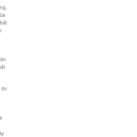
ựng,
của
 bất
n
căn
bắt
 thì
i
ây