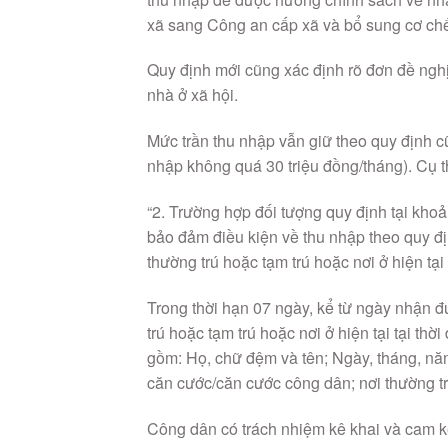
xã sang Công an cấp xã và bổ sung cơ chế
Quy định mới cũng xác định rõ đơn đề ngh
nhà ở xã hội.
Mức trần thu nhập vẫn giữ theo quy định c
nhập không quá 30 triệu đồng/tháng). Cụ t
“2. Trường hợp đối tượng quy định tại kho
bảo đảm điều kiện về thu nhập theo quy đ
thường trú hoặc tạm trú hoặc nơi ở hiện tại
Trong thời hạn 07 ngày, kể từ ngày nhận 
trú hoặc tạm trú hoặc nơi ở hiện tại tại th
gồm: Họ, chữ đệm và tên; Ngày, tháng, năm
căn cước/căn cước công dân; nơi thường trú/
Công dân có trách nhiệm kê khai và cam k