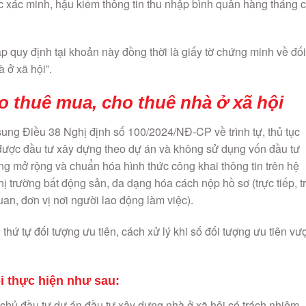
ệc xác minh, hậu kiểm thông tin thu nhập bình quân hàng tháng 
p quy định tại khoản này đồng thời là giấy tờ chứng minh về đối
 ở xã hội”.
ho thuê mua, cho thuê nhà ở xã hội
ung Điều 38 Nghị định số 100/2024/NĐ-CP về trình tự, thủ tục
 được đầu tư xây dựng theo dự án và không sử dụng vốn đầu tư
g mở rộng và chuẩn hóa hình thức công khai thông tin trên hệ
thị trường bất động sản, đa dạng hóa cách nộp hồ sơ (trực tiếp, t
an, đơn vị nơi người lao động làm việc).
 thứ tự đối tượng ưu tiên, cách xử lý khi số đối tượng ưu tiên vư
ội thực hiện như sau:
, chủ đầu tư dự án đầu tư xây dựng nhà ở xã hội có trách nhiệm