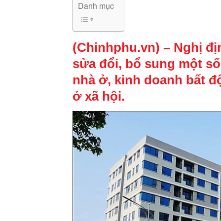
Danh mục
(Chinhphu.vn) – Nghị đ
sửa đổi, bổ sung một số
nhà ở, kinh doanh bất đ
ở xã hội.