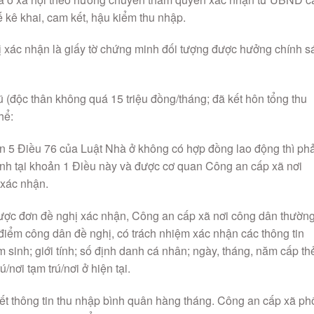
 kê khai, cam kết, hậu kiểm thu nhập.
ị xác nhận là giấy tờ chứng minh đối tượng được hưởng chính s
ũ (độc thân không quá 15 triệu đồng/tháng; đã kết hôn tổng thu
hể:
ản 5 Điều 76 của Luật Nhà ở không có hợp đồng lao động thì phả
ịnh tại khoản 1 Điều này và được cơ quan Công an cấp xã nơi
 xác nhận.
được đơn đề nghị xác nhận, Công an cấp xã nơi công dân thườn
ời điểm công dân đề nghị, có trách nhiệm xác nhận các thông tin
 sinh; giới tính; số định danh cá nhân; ngày, tháng, năm cấp th
nơi tạm trú/nơi ở hiện tại.
ết thông tin thu nhập bình quân hàng tháng. Công an cấp xã ph