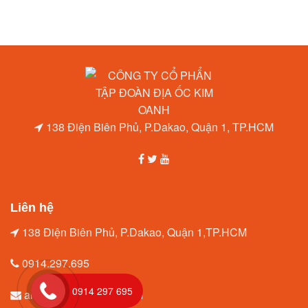
138 Điện Biên Phủ, P.Dakao, Quận 1, TP.HCM
Liên hệ
138 Điện Biên Phủ, P.Dakao, Quận 1,TP.HCM
0914.297.695
0914 297 695
amytrang96@gmail.com