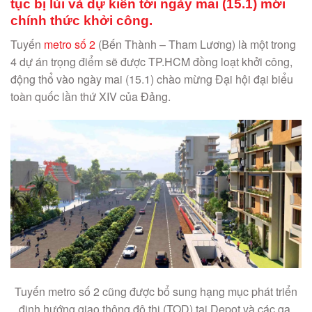
tục bị lùi và dự kiến tới ngày mai (15.1) mới
chính thức khởi công.
Tuyến
metro số 2
(Bến Thành – Tham Lương) là một trong
4 dự án trọng điểm sẽ được TP.HCM đồng loạt khởi công,
động thổ vào ngày mai (15.1) chào mừng Đại hội đại biểu
toàn quốc lần thứ XIV của Đảng.
Tuyến metro số 2 cũng được bổ sung hạng mục phát triển
định hướng giao thông đô thị (TOD) tại Depot và các ga,