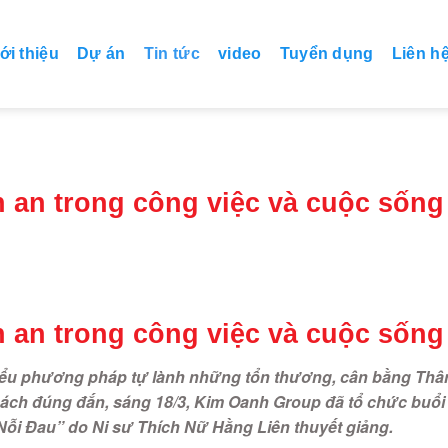
ới thiệu
Dự án
Tin tức
video
Tuyển dụng
Liên h
h an trong công việc và cuộc sống
h an trong công việc và cuộc sống
hiểu phương pháp tự lành những tổn thương, cân bằng Thâ
cách đúng đắn, sáng 18/3, Kim Oanh Group đã tổ chức buổi
i Đau” do Ni sư Thích Nữ Hằng Liên thuyết giảng.