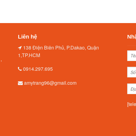
Liên hệ
Nhậ
138 Điện Biên Phủ, P.Dakao, Quận
1,TP.HCM
,
0914.297.695
amytrang96@gmail.com
[tel