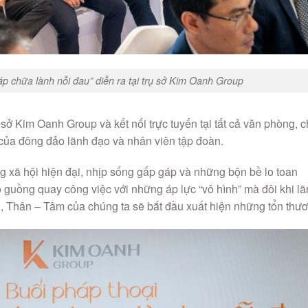
p chữa lành nỗi đau” diễn ra tại trụ sở Kim Oanh Group
 sở Kim Oanh Group và kết nối trực tuyến tại tất cả văn phòng, c
 của đông đảo lãnh đạo và nhân viên tập đoàn.
 xã hội hiện đại, nhịp sống gấp gáp và những bộn bề lo toan
o guồng quay công việc với những áp lực “vô hình” mà đôi khi l
n, Thân – Tâm của chúng ta sẽ bắt đầu xuất hiện những tổn thươ