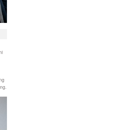
hi
ãng
ng.