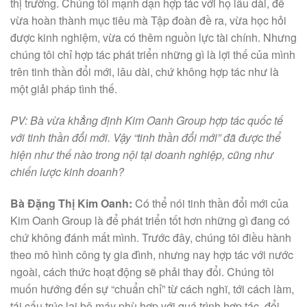
thị trường. Chúng tôi mạnh dạn hợp tác với họ lâu dài, để
vừa hoàn thành mục tiêu mà Tập đoàn đề ra, vừa học hỏi
được kinh nghiệm, vừa có thêm nguồn lực tài chính. Nhưng
chúng tôi chỉ hợp tác phát triển những gì là lợi thế của mình
trên tinh thần đổi mới, lâu dài, chứ không hợp tác như là
một giải pháp tình thế.
PV: Bà vừa khẳng định Kim Oanh Group hợp tác quốc tế
với tinh thần đổi mới. Vậy “tinh thần đổi mới” đã được thể
hiện như thế nào trong nội tại doanh nghiệp, cũng như
chiến lược kinh doanh?
Bà Đặng Thị Kim Oanh:
Có thể nói tinh thần đổi mới của
Kim Oanh Group là để phát triển tốt hơn những gì đang có
chứ không đánh mất mình. Trước đây, chúng tôi điều hành
theo mô hình công ty gia đình, nhưng nay hợp tác với nước
ngoài, cách thức hoạt động sẽ phải thay đổi. Chúng tôi
muốn hướng đến sự “chuẩn chỉ” từ cách nghĩ, tới cách làm,
tái cấu trúc lại bộ máy phù hợp với quá trình hợp tác, đổi