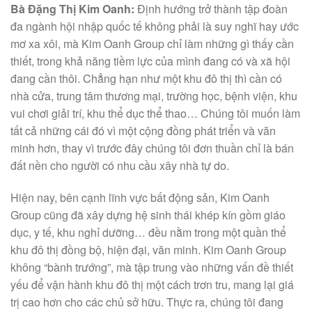
Bà Đặng Thị Kim Oanh:
Định hướng trở thành tập đoàn
đa ngành hội nhập quốc tế không phải là suy nghĩ hay ước
mơ xa xôi, mà Kim Oanh Group chỉ làm những gì thấy cần
thiết, trong khả năng tiềm lực của mình đang có và xã hội
đang cần thôi. Chẳng hạn như một khu đô thị thì cần có
nhà cửa, trung tâm thương mại, trường học, bệnh viện, khu
vui chơi giải trí, khu thể dục thể thao… Chúng tôi muốn làm
tất cả những cái đó vì một cộng đồng phát triển và văn
minh hơn, thay vì trước đây chúng tôi đơn thuần chỉ là bán
đất nền cho người có nhu cầu xây nhà tự do.
Hiện nay, bên cạnh lĩnh vực bất động sản, Kim Oanh
Group cũng đã xây dựng hệ sinh thái khép kín gồm giáo
dục, y tế, khu nghỉ dưỡng… đều nằm trong một quần thể
khu đô thị đồng bộ, hiện đại, văn minh. Kim Oanh Group
không “bành trướng”, mà tập trung vào những vấn đề thiết
yếu để vận hành khu đô thị một cách trơn tru, mang lại giá
trị cao hơn cho các chủ sở hữu. Thực ra, chúng tôi đang