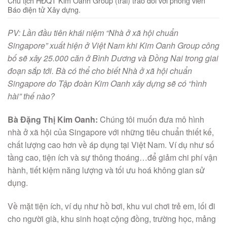
Chủ tịch HĐQT Kim Oanh Group (trái) trao đổi với phóng viên
Báo điện tử Xây dựng.
PV: Lần đầu tiên khái niệm “Nhà ở xã hội chuẩn
Singapore” xuất hiện ở Việt Nam khi Kim Oanh Group công
bố sẽ xây 25.000 căn ở Bình Dương và Đồng Nai trong giai
đoạn sắp tới. Bà có thể cho biết Nhà ở xã hội chuẩn
Singapore do Tập đoàn Kim Oanh xây dựng sẽ có “hình
hài” thế nào?
Bà Đặng Thị Kim Oanh:
Chúng tôi muốn đưa mô hình
nhà ở xã hội của Singapore với những tiêu chuẩn thiết kế,
chất lượng cao hơn về áp dụng tại Việt Nam. Ví dụ như số
tầng cao, tiện ích và sự thông thoáng…để giảm chi phí vận
hành, tiết kiệm năng lượng và tối ưu hoá không gian sử
dụng.
Về mặt tiện ích, ví dụ như hồ bơi, khu vui chơi trẻ em, lối đi
cho người già, khu sinh hoạt cộng đồng, trường học, mảng