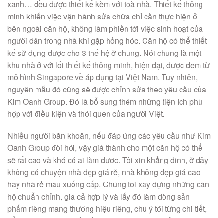
xanh… đều được thiết kế kèm với toà nhà. Thiết kế thông
minh khiến việc vận hành sửa chữa chỉ cần thực hiện ở
bên ngoài căn hộ, không làm phiền tới việc sinh hoạt của
người dân trong nhà khi gặp hỏng hóc. Căn hộ có thể thiết
kế sử dụng được cho 3 thế hệ ở chung. Nói chung là một
khu nhà ở với lối thiết kế thông minh, hiện đại, được đem từ
mô hình Singapore về áp dụng tại Việt Nam. Tuy nhiên,
nguyên mẫu đó cũng sẽ được chỉnh sửa theo yêu cầu của
Kim Oanh Group. Đó là bổ sung thêm những tiện ích phù
hợp với điều kiện và thói quen của người Việt.
Nhiều người băn khoăn, nếu đáp ứng các yêu cầu như Kim
Oanh Group đòi hỏi, vậy giá thành cho một căn hộ có thể
sẽ rất cao và khó có ai làm được. Tôi xin khẳng định, ở đây
không có chuyện nhà đẹp giá rẻ, nhà không đẹp giá cao
hay nhà rẻ mau xuống cấp. Chúng tôi xây dựng những căn
hộ chuẩn chỉnh, giá cả hợp lý và lấy đó làm dòng sản
phẩm riêng mang thương hiệu riêng, chú ý tới từng chi tiết,