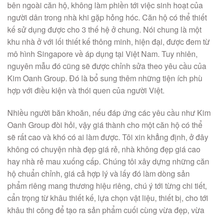
bên ngoài căn hộ, không làm phiền tới việc sinh hoạt của
người dân trong nhà khi gặp hỏng hóc. Căn hộ có thể thiết
kế sử dụng được cho 3 thế hệ ở chung. Nói chung là một
khu nhà ở với lối thiết kế thông minh, hiện đại, được đem từ
mô hình Singapore về áp dụng tại Việt Nam. Tuy nhiên,
nguyên mẫu đó cũng sẽ được chỉnh sửa theo yêu cầu của
Kim Oanh Group. Đó là bổ sung thêm những tiện ích phù
hợp với điều kiện và thói quen của người Việt.
Nhiều người băn khoăn, nếu đáp ứng các yêu cầu như Kim
Oanh Group đòi hỏi, vậy giá thành cho một căn hộ có thể
sẽ rất cao và khó có ai làm được. Tôi xin khẳng định, ở đây
không có chuyện nhà đẹp giá rẻ, nhà không đẹp giá cao
hay nhà rẻ mau xuống cấp. Chúng tôi xây dựng những căn
hộ chuẩn chỉnh, giá cả hợp lý và lấy đó làm dòng sản
phẩm riêng mang thương hiệu riêng, chú ý tới từng chi tiết,
cẩn trọng từ khâu thiết kế, lựa chọn vật liệu, thiết bị, cho tới
khâu thi công để tạo ra sản phẩm cuối cùng vừa đẹp, vừa