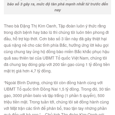
bão số 3 gây ra, mức độ tàn phá mạnh nhất từ trước đến
nay
Theo bà Đặng Thị Kim Oanh, Tập đoàn luôn ý thức rằng
trong dịch bệnh hay bão lũ thì chúng tôi luôn tiên phong đi
đầu, hỗ trợ kịp thời. Cơn bão số 3 lần này đã gây thiệt hại
quá nặng nề cho các tỉnh phía Bắc, hưởng ứng lời kêu gọi
cùng chung tay ủng hộ đồng bào miền Bắc khắc phục hậu
quả sau thiên tai của UBMT Tổ quốc Việt Nam, chúng tôi
đã chung tay đóng góp với 200 tấn gạo cùng 1 tỷ đồng tiền
mặt trị giá hơn 4,7 tỷ đồng.
“Ngoài Bình Dương, chúng tôi còn đồng hành cùng với
UBMT Tổ quốc tỉnh Đồng Nai 1,5 tỷ đồng. Trong đó, 30 tấn
gạo, 3000 phần balo và tập trắng (1 phần 5 quyển), 500
triệu tiền mặt. Trong tuần tới, chúng tôi sẽ đồng hành cùng
với Mặt trận các tỉnh để phân bổ, trao tận tay những phần
quà đến với bà con.” – Chủ tịch Tập đoàn Kim Oanh nói.