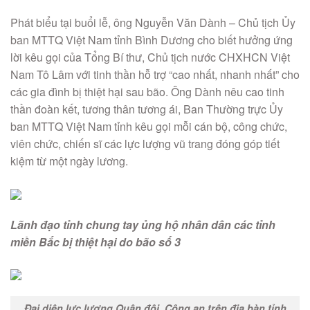
Phát biểu tại buổi lễ, ông Nguyễn Văn Dành – Chủ tịch Ủy
ban MTTQ Việt Nam tỉnh Bình Dương cho biết hưởng ứng
lời kêu gọi của Tổng Bí thư, Chủ tịch nước CHXHCN Việt
Nam Tô Lâm với tinh thần hỗ trợ “cao nhất, nhanh nhất” cho
các gia đình bị thiệt hại sau bão. Ông Dành nêu cao tinh
thần đoàn kết, tương thân tương ái, Ban Thường trực Ủy
ban MTTQ Việt Nam tỉnh kêu gọi mỗi cán bộ, công chức,
viên chức, chiến sĩ các lực lượng vũ trang đóng góp tiết
kiệm từ một ngày lương.
Lãnh đạo tỉnh chung tay ủng hộ nhân dân các tỉnh
miền Bắc bị thiệt hại do bão số 3
Đại diện lực lượng Quân đội, Công an trên địa bàn tỉnh