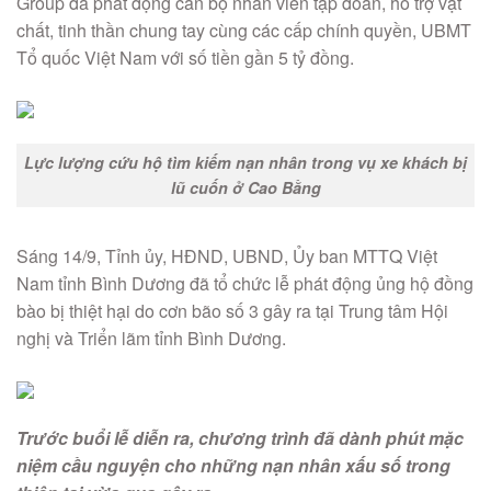
Group đã phát động cán bộ nhân viên tập đoàn, hỗ trợ vật
chất, tinh thần chung tay cùng các cấp chính quyền, UBMT
Tổ quốc Việt Nam với số tiền gần 5 tỷ đồng.
Lực lượng cứu hộ tìm kiếm nạn nhân trong vụ xe khách bị
lũ cuốn ở Cao Bằng
Sáng 14/9, Tỉnh ủy, HĐND, UBND, Ủy ban MTTQ Việt
Nam tỉnh Bình Dương đã tổ chức lễ phát động ủng hộ đồng
bào bị thiệt hại do cơn bão số 3 gây ra tại Trung tâm Hội
nghị và Triển lãm tỉnh Bình Dương.
Trước buổi lễ diễn ra, chương trình đã dành phút mặc
niệm cầu nguyện cho những nạn nhân xấu số trong