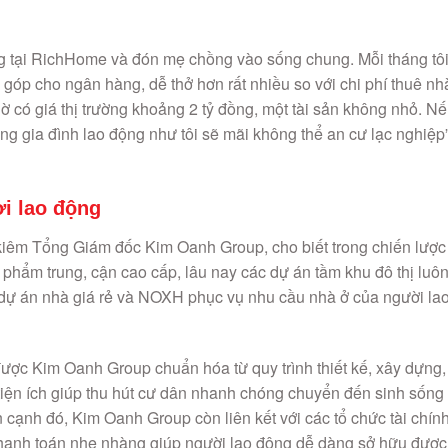
g gia đình lao động như tôi sẽ mãi không thể an cư lạc nghiệp”
i lao động
êm Tổng Giám đốc Kim Oanh Group, cho biết trong chiến lược
 phẩm trung, cận cao cấp, lâu nay các dự án tầm khu đô thị luô
 dự án nhà giá rẻ và NOXH phục vụ nhu cầu nhà ở của người la
c Kim Oanh Group chuẩn hóa từ quy trình thiết kế, xây dựng,
 tiện ích giúp thu hút cư dân nhanh chóng chuyển đến sinh sống
 cạnh đó, Kim Oanh Group còn liên kết với các tổ chức tài chín
h thanh toán nhẹ nhàng giúp người lao động dễ dàng sở hữu được
các doanh nghiệp bất động sản cùng nỗ lực xây dựng 1 triệu c
 Hưởng ứng lời kêu gọi đó, Kim Oanh Group cam kết sẽ dành ra
 NOXH. Dù là NOXH nhưng Kim Oanh Group sẽ xây dựng chất lượ