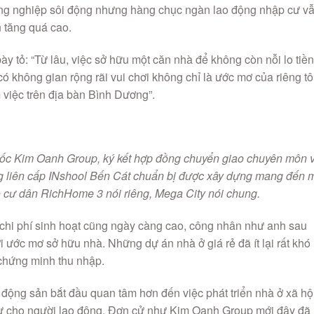
công nghiệp sôi động nhưng hàng chục ngàn lao động nhập cư v
n tăng quá cao.
 tỏ: “Từ lâu, việc sở hữu một căn nhà để không còn nỗi lo tiền
có không gian rộng rãi vui chơi không chỉ là ước mơ của riêng tô
việc trên địa bàn Bình Dương”.
c Kim Oanh Group, ký kết hợp đồng chuyển giao chuyên môn 
g liên cấp INshool Bến Cát chuẩn bị được xây dựng mang đến 
o cư dân RichHome 3 nói riêng, Mega City nói chung.
 chi phí sinh hoạt cũng ngày càng cao, công nhân như anh sau
 ước mơ sở hữu nhà. Những dự án nhà ở giá rẻ đã ít lại rất khó
 chứng minh thu nhập.
 động sản bắt đầu quan tâm hơn đến việc phát triển nhà ở xã hộ
ư cho người lao động. Đơn cử như Kim Oanh Group mới đây đã