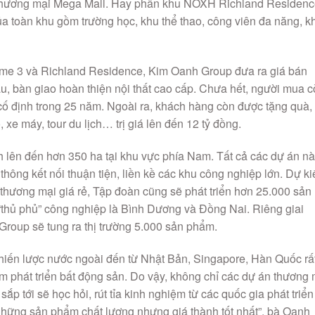
ầu, bàn giao hoàn thiện nội thất cao cấp. Chưa hết, người mua 
cố định trong 25 năm. Ngoài ra, khách hàng còn được tặng quà,
 xe máy, tour du lịch… trị giá lên đến 12 tỷ đồng.
lên đến hơn 350 ha tại khu vực phía Nam. Tất cả các dự án n
o thông kết nối thuận tiện, liền kề các khu công nghiệp lớn. Dự k
 thương mại giá rẻ, Tập đoàn cũng sẽ phát triển hơn 25.000 sản
“thủ phủ” công nghiệp là Bình Dương và Đồng Nai. Riêng giai
roup sẽ tung ra thị trường 5.000 sản phẩm.
iến lược nước ngoài đến từ Nhật Bản, Singapore, Hàn Quốc rấ
m phát triển bất động sản. Do vậy, không chỉ các dự án thương 
tới sẽ học hỏi, rút tỉa kinh nghiệm từ các quốc gia phát triển
những sản phẩm chất lượng nhưng giá thành tốt nhất”, bà Oanh