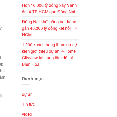
Hơn 16.000 tỷ đồng xây Vành
đai 4 TP HCM qua Đồng Nai
Đồng Nai khởi công ba dự án
gần 40.000 tỷ đồng kết nối TP
án
HCM
1.200 khách hàng tham dự sự
kiện giới thiệu dự án K-Home
t
Cityview tại trung tâm đô thị
ập
Biên Hòa
nhu
rầm
Danh mục
dự án
ệc
ố
Tin tức
video