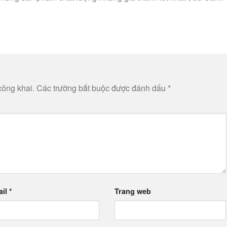
công khai.
Các trường bắt buộc được đánh dấu
*
ail
*
Trang web
 trong trình duyệt này cho lần bình luận kế tiếp của tôi.