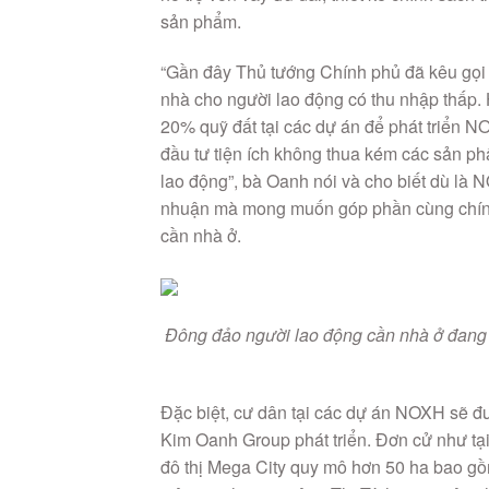
đầu tư tiện ích không thua kém các sản 
lao động”, bà Oanh nói và cho biết dù là 
nhuận mà mong muốn góp phần cùng chính 
cần nhà ở.
Đông đảo người lao động cần nhà ở đang 
Đặc biệt, cư dân tại các dự án NOXH sẽ đượ
Kim Oanh Group phát triển. Đơn cử như tại
đô thị Mega City quy mô hơn 50 ha bao gồm
viên 4,88ha ven sông Thị Tính, trung tâ
cũng được thụ hưởng các tiện ích chung củ
vui chơi trẻ em…
Tuy sở hữu nhiều lợi thế nhưng tại Rich