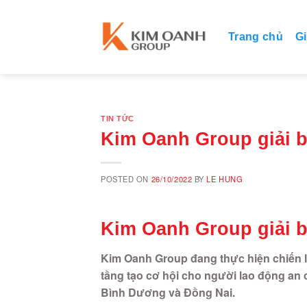
Skip
to
Trang chủ
Gi
content
TIN TỨC
Kim Oanh Group giải b
POSTED ON
26/10/2022
BY
LE HUNG
Kim Oanh Group giải b
Kim Oanh Group đang thực hiện chiến lư
tầng tạo cơ hội cho người lao động an
Bình Dương và Đồng Nai.