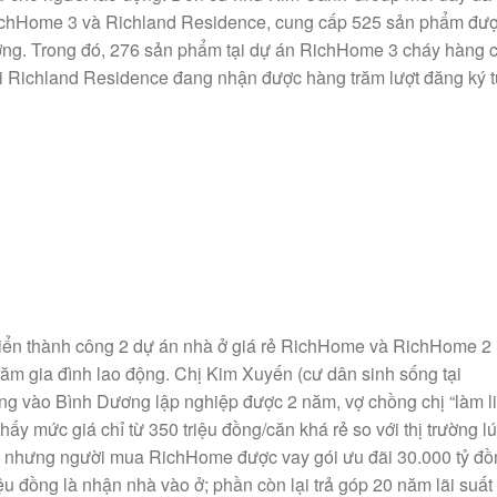
RichHome 3 và Richland Residence, cung cấp 525 sản phẩm đư
ơng. Trong đó, 276 sản phẩm tại dự án RichHome 3 cháy hàng c
i Richland Residence đang nhận được hàng trăm lượt đăng ký 
riển thành công 2 dự án nhà ở giá rẻ RichHome và RichHome 2
răm gia đình lao động. Chị Kim Xuyến (cư dân sinh sống tại
g vào Bình Dương lập nghiệp được 2 năm, vợ chồng chị “làm l
y mức giá chỉ từ 350 triệu đồng/căn khá rẻ so với thị trường l
ại nhưng người mua RichHome được vay gói ưu đãi 30.000 tỷ đ
iệu đồng là nhận nhà vào ở; phần còn lại trả góp 20 năm lãi suất
ống tại RichHome và đón mẹ chồng vào sống chung. Mỗi tháng tô
ả góp cho ngân hàng, dễ thở hơn rất nhiều so với chi phí thuê nh
iờ có giá thị trường khoảng 2 tỷ đồng, một tài sản không nhỏ. N