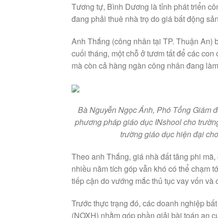
Tương tự, Bình Dương là tỉnh phát triển 
đang phải thuê nhà trọ do giá bất động sả
Anh Thắng (công nhân tại TP. Thuận An) bày
cuối tháng, một chỗ ở tươm tất để các con 
mà còn cả hàng ngàn công nhân đang làm 
Bà Nguyễn Ngọc Ánh, Phó Tổng Giám đố
phương pháp giáo dục INshool cho trườn
trường giáo dục hiện đại ch
Theo anh Thắng, giá nhà đất tăng phi mã,
nhiều năm tích góp vẫn khó có thể chạm tới
tiếp cận do vướng mắc thủ tục vay vốn và
Trước thực trạng đó, các doanh nghiệp bất
(NOXH) nhằm góp phần giải bài toán an c