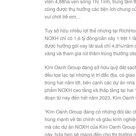
NOXH chỉ có 1,6 tỷ đồng/căn xây 1 trệt 1 l
được hưởng gói vay lãi suấ chỉ 4,8%/năm 
vàng và tham gia rút thăm trúng thưởng oto,
Kim Oanh Group đang sở hữu quỹ đất sạch 
đều tọa lạc tại những vị trí đắc địa, có gia
trong hai năm tới, bên cạnh các dự án nhà
phẩm NOXH cao tầng và thấp tầng tại hai 
đoạn từ nay đến hết năm 2023, Kim Oanh G
“Kim Oanh Group đang có những đối tác ch
hùng mạnh về tài chính và giàu kinh nghiệ
mà các dự án NOXH của Kim Oanh Group sắp 
này, hứa hẹn sẽ mang đến cho thị trường 
chia sẻ