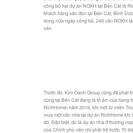
công bố hai dự án NOXH tại Bến Cát là 
khách hàng săn đón tại Bến Cát, Bình Dư
trong nửa ngày công bố, 249 căn NOXH tạ
vấn.
Trước đó, Kim Oanh Group cũng đã phát t
cũng tại Bến Cát đang là tổ ấm của hàng t
RichHome) năm 2016, khi mới từ miền Trun
mua một căn nhà tại dự án RichHome khi thấ
đó. Đặc biệt, dù là dự án nhà ở thương m
của Chính phủ nên chỉ phải trả trước 70 tr
định chỉ 5%/năm.
“Hiện nay gia đình tôi đã ổn định cuộc s
chỉ phải trích một phần nhỏ thu nhập để tr
trước đây. Thậm chí, căn nhà của tôi bây g