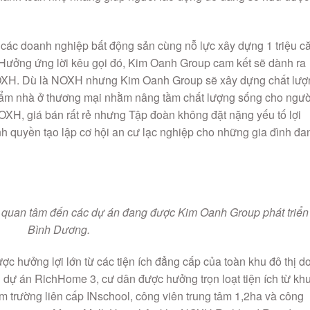
phẩm nhà ở thương mại nhằm nâng tầm chất lượng sống cho ngườ
NOXH, giá bán rất rẻ nhưng Tập đoàn không đặt nặng yếu tố lợi
quyền tạo lập cơ hội an cư lạc nghiệp cho những gia đình đa
quan tâm đến các dự án đang được Kim Oanh Group phát triển 
Bình Dương.
c hưởng lợi lớn từ các tiện ích đẳng cấp của toàn khu đô thị d
 dự án RichHome 3, cư dân được hưởng trọn loạt tiện ích từ kh
 trường liên cấp INschool, công viên trung tâm 1,2ha và công
m thương mại Mega Mall. Hay phân khu NOXH Richland Residen
a toàn khu gồm trường học, khu thể thao, công viên đa năng, k
Home 3 và Richland Residence, Kim Oanh Group đưa ra giá bán