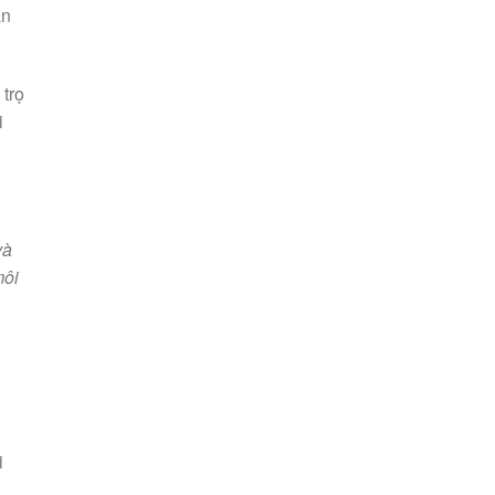
ẫn
 trọ
i
và
môi
i