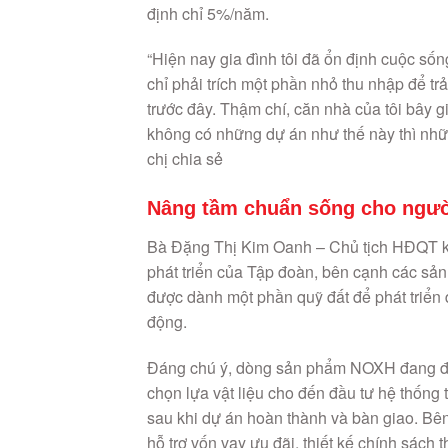
không có những dự án như thế này thì nhữn
chị chia sẻ
Nâng tầm chuẩn sống cho ngườ
Bà Đặng Thị Kim Oanh – Chủ tịch HĐQT ki
phát triển của Tập đoàn, bên cạnh các sản
được dành một phần quỹ đất để phát triển
động.
Đáng chú ý, dòng sản phẩm NOXH đang đượ
chọn lựa vật liệu cho đến đầu tư hệ thống
sau khi dự án hoàn thành và bàn giao. Bên
hỗ trợ vốn vay ưu đãi, thiết kế chính sác
sản phẩm.
“Gần đây Thủ tướng Chính phủ đã kêu gọi 
nhà cho người lao động có thu nhập thấp.
20% quỹ đất tại các dự án để phát triển