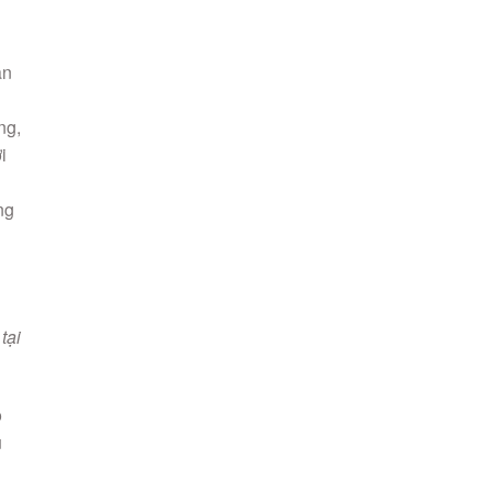
i
ng
tại
o
u
ce
hu