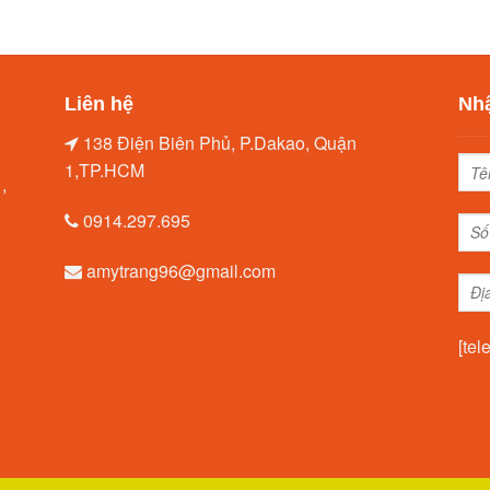
Liên hệ
Nhậ
138 Điện Biên Phủ, P.Dakao, Quận
1,TP.HCM
,
0914.297.695
amytrang96@gmail.com
[tel