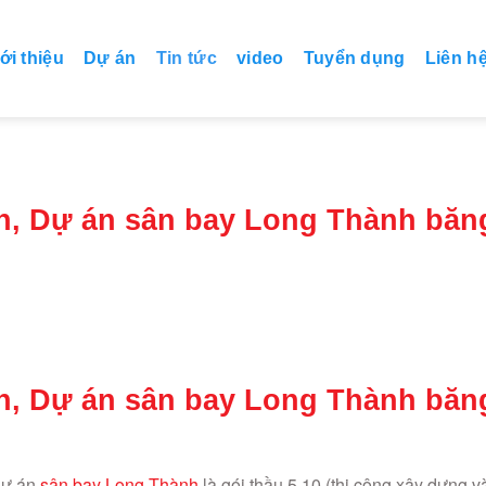
ới thiệu
Dự án
Tin tức
video
Tuyển dụng
Liên h
n, Dự án sân bay Long Thành băn
n, Dự án sân bay Long Thành băn
Dự án
sân bay Long Thành
là gói thầu 5.10 (thi công xây dựng v