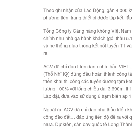
Theo ghi nhận của Lao Động, gần 4.000 kỹ
phương tiện, trang thiết bị được tập kết, lắ
Tổng Công ty Cảng hàng không Việt Nam (A
chính như nhà ga hành khách (gói thầu 5.1
và hệ thống giao thông kết nối tuyến T1 và
ra.
ACV đã chỉ đạo Liên danh nhà thầu VIET
(Thổ Nhĩ Kỳ) đứng đầu hoàn thành công tá
triển khai thi công các tuyến đường tạm kế
lượng 100% với tổng chiều dài 3.690m; thi
Lắp đặt, đưa vào sử dụng 6 trạm biến áp 
Ngoài ra, ACV đã chỉ đạo nhà thầu triển kh
công đào đất… đáp ứng tiến độ đề ra với qu
mưa. Dự kiến, sân bay quốc tế Long Thàn