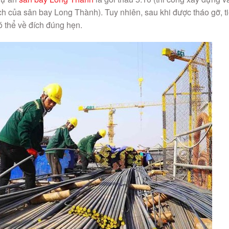
ách của sân bay Long Thành). Tuy nhiên, sau khi được tháo gỡ, t
 thể về đích đúng hẹn.