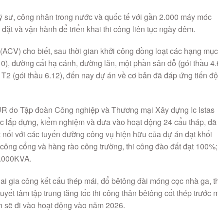
 sư, công nhân trong nước và quốc tế với gần 2.000 máy móc
p đặt và vận hành để triển khai thi công liên tục ngày đêm.
CV) cho biết, sau thời gian khởi công đồng loạt các hạng mục
0), đường cất hạ cánh, đường lăn, một phần sân đỗ (gói thầu 4.
 T2 (gói thầu 6.12), đến nay dự án về cơ bản đã đáp ứng tiến đ
UR do Tập đoàn Công nghiệp và Thương mại Xây dựng Ic Istas
c lắp dựng, kiểm nghiệm và đưa vào hoạt động 24 cẩu tháp, đã
t nối với các tuyến đường công vụ hiện hữu của dự án đạt khối
 công cổng và hàng rào công trường, thi công đào đất đạt 100%;
1.000KVA.
ai gia công kết cấu thép mái, đổ bêtông đài móng cọc nhà ga, th
yết tâm tập trung tăng tốc thi công thân bêtông cốt thép trước 
h sẽ đi vào hoạt động vào năm 2026.