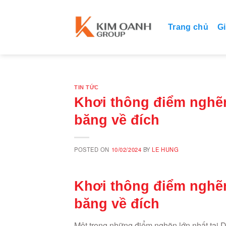
Skip
to
Trang chủ
Gi
content
TIN TỨC
Khơi thông điểm nghẽ
băng về đích
POSTED ON
10/02/2024
BY
LE HUNG
Khơi thông điểm nghẽ
băng về đích
Một trong những điểm nghẽn lớn nhất tại 