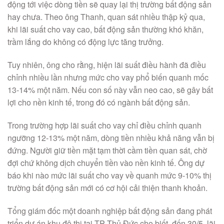
động tới việc dòng tiền sẽ quay lại thị trường bất động sản
hay chưa. Theo ông Thanh, quan sát nhiều thập kỷ qua,
khi lãi suất cho vay cao, bất động sản thường khó khăn,
trầm lắng do không có động lực tăng trưởng.
Tuy nhiên, ông cho rằng, hiện lãi suất điều hành đã điều
chỉnh nhiều lần nhưng mức cho vay phổ biến quanh mốc
13-14% một năm. Nếu con số này vẫn neo cao, sẽ gây bất
lợi cho nền kinh tế, trong đó có ngành bất động sản.
Trong trường hợp lãi suất cho vay chỉ điều chỉnh quanh
ngưỡng 12-13% một năm, dòng tiền nhiều khả năng vẫn bị
đứng. Người giữ tiền mặt tạm thời cầm tiền quan sát, chờ
đợi chứ không dịch chuyển tiền vào nền kinh tế. Ông dự
báo khi nào mức lãi suất cho vay về quanh mức 9-10% thị
trường bất động sản mới có cơ hội cải thiện thanh khoản.
Tổng giám đốc một doanh nghiệp bất động sản đang phát
triển dự án khu đô thị tại TP Thủ Đức cho biết, đến 30/5, lãi