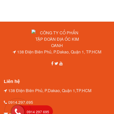
138 Điện Biên Phủ, P.Dakao, Quận 1, TP.HCM
Liên hệ
138 Điện Biên Phủ, P.Dakao, Quận 1,TP.HCM
0914.297.695
0914 297 695
amytrang96@gmail.com