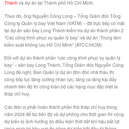
Thành
và dự án tại Thành phố Hồ Chí Minh.
Theo đó, ông Nguyễn Công Long – Tổng Giám đốc Tổng
Công ty Quản lý bay Việt Nam (VATM) – đã trực tiếp có mặt
tại dự án sân bay Long Thành kiểm tra dự án thành phần 2
“Các công trình phục vụ quản lý bay” và dự án “Trung tâm
kiểm soát không lưu Hồ Chí Minh” (ATCC/HCM).
Đối với dự án thành phần “các công trình phục vụ quản lý
bay” – sân bay Long Thành, Tổng Giám đốc Nguyễn Công
Long đề nghị, Ban Quản lý dự án đôn đốc nhà thầu thi
công tiếp tục tăng cường nhân lực, tăng ca tăng kíp đẩy
nhanh tiến độ thi công toàn bộ các hạng mục đặc biệt là
tháp chỉ huy.
Các đơn vị phải hoàn thành phần thô tháp chỉ huy trong
năm 2024 để bù tiến độ và dự phòng cho thời gian thi công
dự kiến bị ảnh hưởng do điều kiện thời tiết khí hậu bất lợi
(mùa mưa tại khu vực thi công dự kiến bắt đầu từ tháng