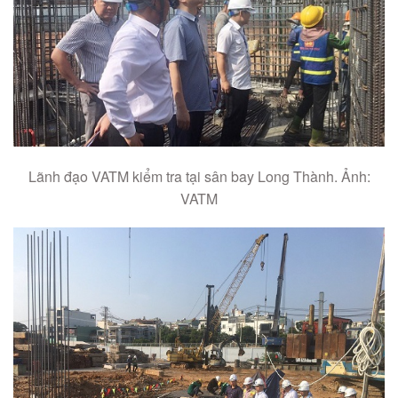
Lãnh đạo VATM kiểm tra tại sân bay Long Thành. Ảnh:
VATM