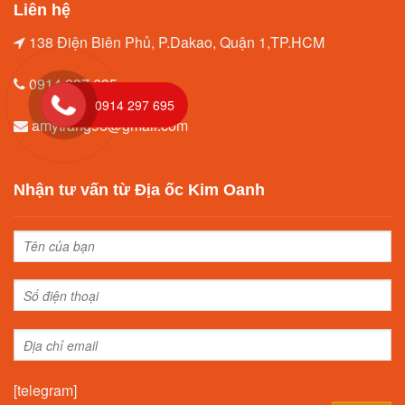
Liên hệ
138 Điện Biên Phủ, P.Dakao, Quận 1,TP.HCM
0914.297.695
0914 297 695
amytrang96@gmail.com
Nhận tư vấn từ Địa ốc Kim Oanh
[telegram]