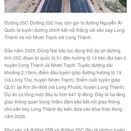
Đường 25C Đường 25C hay còn gọi là đường Nguyễn Ái
Quốc là tuyến đường chính kết nối thẳng với sân bay Long
Thành và nối Nhơn Trạch với Long Thành.
Đầu năm 2025, Đồng Nai tiếp tục động thổ dự án đường
tỉnh 25C đoạn từ quốc lộ 51 đến hương lộ 19 trên địa bàn 2
huyện Long Thành và Nhơn Trạch. Tuyến đường dài
khoảng 2,15km, điểm đầu tuyến giáp đường hương lộ 19
(xã Long Thọ, huyện Nhơn Trạch). Điểm cuối tuyến giáp
QL51 tại Km 26+800 (xã Long Phước, huyện Long Thành).
Dự án có tổng mức đầu tư hơn 647 tỷ đồng. Đây là hạ tầng
giao thông quan trọng nhằm đảm bảo kết nối giao thông
cho sân bay Long Thành dự kiến đưa vào khai thác trong
năm 2026.
Như vậy, cả đường 25B và đường 25C đều là những tuyến