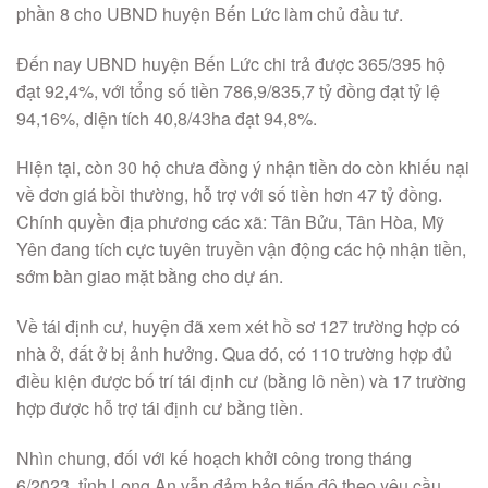
phần 8 cho UBND huyện Bến Lức làm chủ đầu tư.
Đến nay UBND huyện Bến Lức chi trả được 365/395 hộ
đạt 92,4%, với tổng số tiền 786,9/835,7 tỷ đồng đạt tỷ lệ
94,16%, diện tích 40,8/43ha đạt 94,8%.
Hiện tại, còn 30 hộ chưa đồng ý nhận tiền do còn khiếu nại
về đơn giá bồi thường, hỗ trợ với số tiền hơn 47 tỷ đồng.
Chính quyền địa phương các xã: Tân Bửu, Tân Hòa, Mỹ
Yên đang tích cực tuyên truyền vận động các hộ nhận tiền,
sớm bàn giao mặt bằng cho dự án.
Về tái định cư, huyện đã xem xét hồ sơ 127 trường hợp có
nhà ở, đất ở bị ảnh hưởng. Qua đó, có 110 trường hợp đủ
điều kiện được bố trí tái định cư (bằng lô nền) và 17 trường
hợp được hỗ trợ tái định cư bằng tiền.
Nhìn chung, đối với kế hoạch khởi công trong tháng
6/2023, tỉnh Long An vẫn đảm bảo tiến độ theo yêu cầu