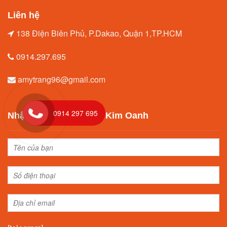
Liên hệ
138 Điện Biên Phủ, P.Dakao, Quận 1,TP.HCM
0914.297.695
amytrang96@gmail.com
0914 297 695
Nhận tư vấn từ Địa ốc Kim Oanh