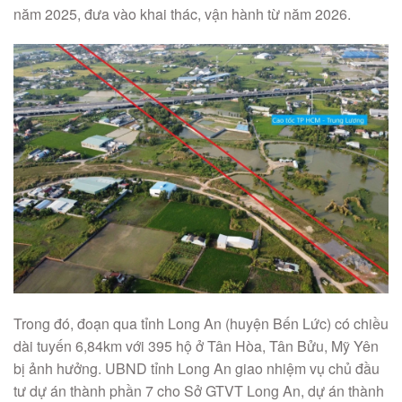
năm 2025, đưa vào khai thác, vận hành từ năm 2026.
Trong đó, đoạn qua tỉnh Long An (huyện Bến Lức) có chiều
dài tuyến 6,84km với 395 hộ ở Tân Hòa, Tân Bửu, Mỹ Yên
bị ảnh hưởng. UBND tỉnh Long An giao nhiệm vụ chủ đầu
tư dự án thành phần 7 cho Sở GTVT Long An, dự án thành