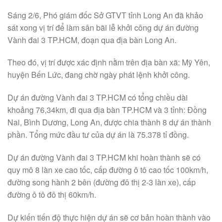
Sáng 2/6, Phó giám đốc Sở GTVT tỉnh Long An đã khảo
sát xong vị trí để làm sân bãi lễ khởi công dự án đường
Vành đai 3 TP.HCM, đoạn qua địa bàn Long An.
Theo đó, vị trí được xác định nằm trên địa bàn xã: Mỹ Yên,
huyện Bến Lức, đang chờ ngày phát lệnh khởi công.
Dự án đường Vành đai 3 TP.HCM có tổng chiều dài
khoảng 76,34km, đi qua địa bàn TP.HCM và 3 tỉnh: Đồng
Nai, Bình Dương, Long An, được chia thành 8 dự án thành
phần. Tổng mức đầu tư của dự án là 75.378 tỉ đồng.
Dự án đường Vành đai 3 TP.HCM khi hoàn thành sẽ có
quy mô 8 làn xe cao tốc, cấp đường ô tô cao tốc 100km/h,
đường song hành 2 bên (đường đô thị 2-3 làn xe), cấp
đường ô tô đô thị 60km/h.
Dự kiến tiến độ thực hiện dự án sẽ cơ bản hoàn thành vào