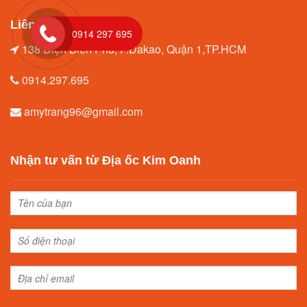
Liên hệ
0914 297 695
138 Điện Biên Phủ, P.Dakao, Quận 1,TP.HCM
0914.297.695
amytrang96@gmail.com
Nhận tư vấn từ Địa ốc Kim Oanh