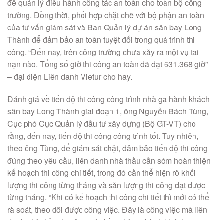
để quản lý điều hành công tác an toàn cho toàn bộ công
trường. Đồng thời, phối hợp chặt chẽ với bộ phận an toàn
của tư vấn giám sát và Ban Quản lý dự án sân bay Long
Thành để đảm bảo an toàn tuyệt đối trong quá trình thi
công. “Đến nay, trên công trường chưa xảy ra một vụ tai
nạn nào. Tổng số giờ thi công an toàn đã đạt 631.368 giờ”
– đại diện Liên danh Vietur cho hay.
Đánh giá về tiến độ thi công công trình nhà ga hành khách
sân bay Long Thành giai đoạn 1, ông Nguyễn Bách Tùng,
Cục phó Cục Quản lý đầu tư xây dựng (Bộ GT-VT) cho
rằng, đến nay, tiến độ thi công công trình tốt. Tuy nhiên,
theo ông Tùng, để giám sát chặt, đảm bảo tiến độ thi công
đúng theo yêu cầu, liên danh nhà thầu cần sớm hoàn thiện
kế hoạch thi công chi tiết, trong đó cần thể hiện rõ khối
lượng thi công từng tháng và sản lượng thi công đạt được
từng tháng. “Khi có kế hoạch thi công chi tiết thì mới có thể
rà soát, theo dõi được công việc. Đây là công việc mà liên