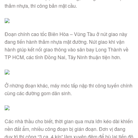
thảm nhựa, thi công bản mặt cầu.
Đoạn chính cao tốc Biên Hòa – Vũng Tàu ở nút giao này
đang tiến hành thảm nhựa mặt đường. Nút giao khi vận
hành giúp kết nối giao thông vào sân bay Long Thành về
TP HCM, các tỉnh Đồng Nai, Tây Ninh thuận tiện hơn.
Ở những đoạn khác, máy móc tấp nập thi công tuyến chính
cùng các đường gom dân sinh.
Các nhà thầu cho biết, thời gian qua mưa lớn kéo dài khiến
nền đất ẩm, nhiều công đoạn bị gián đoạn. Đơn vị đang
duy trì thi công “3 ca, 4 kíp” làm xuyên đêm để bù lại tiến độ