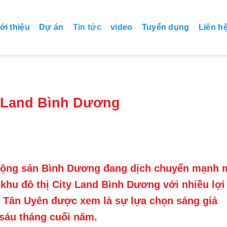
ới thiệu
Dự án
Tin tức
video
Tuyển dụng
Liên h
y Land Bình Dương
 động sản Bình Dương đang dịch chuyển mạnh 
 khu đô thị
City Land Bình Dương
với nhiều lợi
xã Tân Uyên được xem là sự lựa chọn sáng giá
 sáu tháng cuối năm.