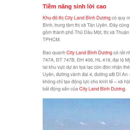
Tiềm năng sinh lời cao
Khu đô thị City Land Bình Dương
có quy m
Bình, trung tâm thị xã Tân Uyên. Đây cũng
gồm thành phố Thủ Dầu Một, thị xã Thuận 
TPHCM.
Bao quanh
City Land Bình Dương
có rất n
747A, ĐT 747B, ĐH 406, HL 418, đại lộ M
lai khu vực dự án tọa lạc còn đón nhận th
Uyên, đường vành đai 4, đường sắt Dĩ An 
không chỉ tạo động lực cho kinh tế – xã hội
bất động sản của
City Land Bình Dương
.