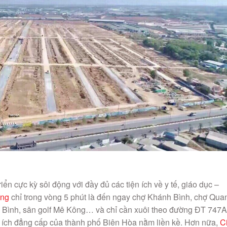
riển cực kỳ sôi động với đầy đủ các tiện ích về y tế, giáo dục –
ơng
chỉ trong vòng 5 phút là đến ngay chợ Khánh Bình, chợ Qua
Bình, sân golf Mê Kông… và chỉ cần xuôi theo đường ĐT 747A
ện ích đẳng cấp của thành phố Biên Hòa nằm liền kề. Hơn nữa,
Ci