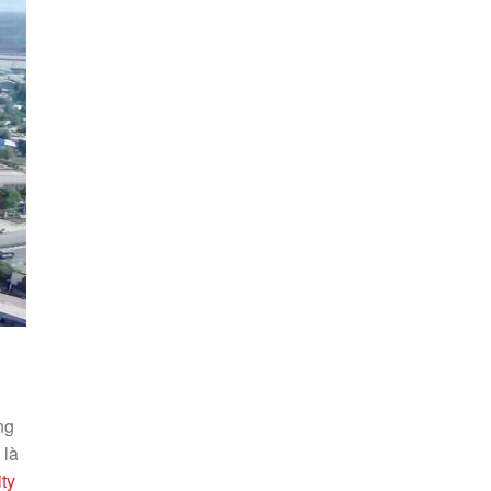
ng
 là
ty