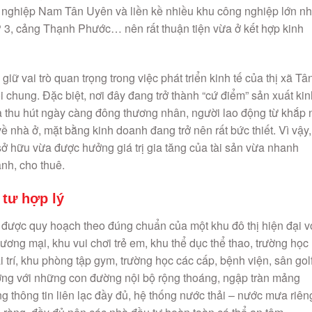
nghiệp Nam Tân Uyên và liền kề nhiều khu công nghiệp lớn n
, cảng Thạnh Phước… nên rất thuận tiện vừa ở kết hợp kinh
vai trò quan trọng trong việc phát triển kinh tế của thị xã Tâ
 chung. Đặc biệt, nơi đây đang trở thành “cứ điểm” sản xuất kin
thu hút ngày càng đông thương nhân, người lao động từ khắp 
 nhà ở, mặt bằng kinh doanh đang trở nên rất bức thiết. Vì vậy,
sở hữu vừa được hưởng giá trị gia tăng của tài sản vừa nhanh
anh, cho thuê.
tư hợp lý
 được quy hoạch theo đúng chuẩn của một khu đô thị hiện đại v
ương mại, khu vui chơi trẻ em, khu thể dục thể thao, trường học
i trí, khu phòng tập gym, trường học các cấp, bệnh viện, sân go
ượng với những con đường nội bộ rộng thoáng, ngập tràn mảng
g thông tin liên lạc đầy đủ, hệ thống nước thải – nước mưa riên