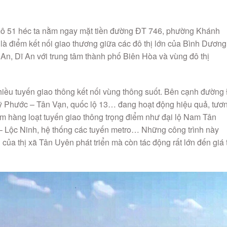
ô 51 héc ta nằm ngay mặt tiền đường ĐT 746, phường Khánh
 là điểm kết nối giao thương giữa các đô thị lớn của Bình Dương
An, Dĩ An với trung tâm thành phố Biên Hòa và vùng đô thị
hiều tuyến giao thông kết nối vùng thông suốt. Bên cạnh đường
ỹ Phước – Tân Vạn, quốc lộ 13… đang hoạt động hiệu quả, tươ
êm hàng loạt tuyến giao thông trọng điểm như đại lộ Nam Tân
– Lộc Ninh, hệ thống các tuyến metro… Những công trình này
 của thị xã Tân Uyên phát triển mà còn tác động rất lớn đến giá t