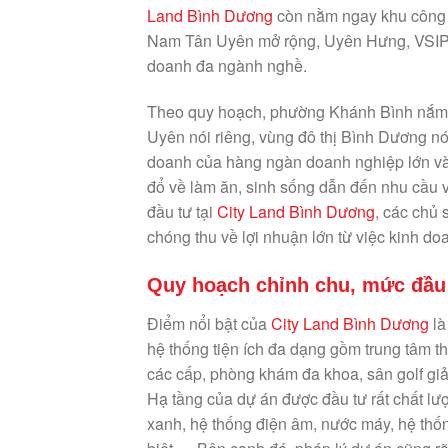
Land Bình Dương
còn nằm ngay khu công 
Nam Tân Uyên mở rộng, Uyên Hưng, VSIP 3
doanh đa ngành nghề.
Theo quy hoạch, phường Khánh Bình nắm giữ 
Uyên nói riêng, vùng đô thị Bình Dương nói
doanh của hàng ngàn doanh nghiệp lớn và 
đổ về làm ăn, sinh sống dẫn đến nhu cầu về
đầu tư tại
City Land Bình Dương
, các chủ 
chóng thu về lợi nhuận lớn từ việc kinh do
Quy hoạch chỉnh chu, mức đầu 
Điểm nổi bật của
City Land Bình Dương
là
hệ thống tiện ích đa dạng gồm trung tâm th
các cấp, phòng khám đa khoa, sân golf giả
Hạ tầng của dự án được đầu tư rất chất l
xanh, hệ thống điện âm, nước máy, hệ thốn