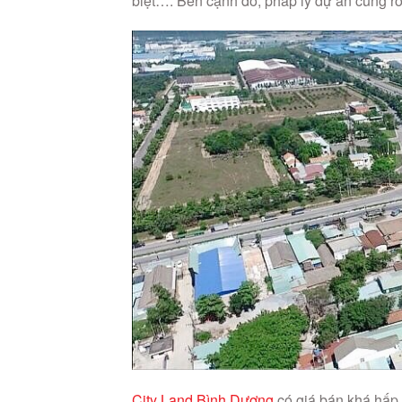
biệt…. Bên cạnh đó, pháp lý dự án cũng rõ
City Land Bình Dương
có giá bán khá hấp 