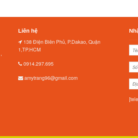
Liên hệ
Nhậ
138 Điện Biên Phủ, P.Dakao, Quận
1,TP.HCM
,
0914.297.695
amytrang96@gmail.com
[tel