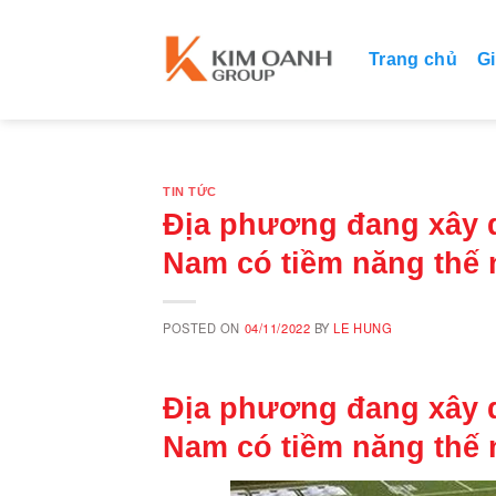
Skip
to
Trang chủ
Gi
content
TIN TỨC
Địa phương đang xây d
Nam có tiềm năng thế
POSTED ON
04/11/2022
BY
LE HUNG
Địa phương đang xây d
Nam có tiềm năng thế