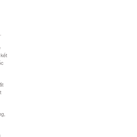
.
ệ
 kết
ốc
ắt
t
ng,
g