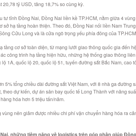
t 20,78 tỷ USD, tăng 18,7% so cùng kỳ.
 Đầu tư tỉnh Đồng Nai, Đồng Nai liền kề TP.HCM, nằm giữa 4 vùng
cơ sở hạ tầng hoàn thiện. Theo đó, Đồng Nai nối liền Nam Trung
Sông Cửu Long và là cửa ngõ trọng yếu phía đông của TP.HCM
ạ tầng cơ sở toàn diện, từ mạng lưới giao thông quốc gia đến h
 Các công trình hạ tầng hiện hữu, những hệ thống giao thông liên
 lộ 1A, quốc lộ 20, quốc lộ 51, tuyến đường sắt Bắc Nam, cao t
ơn 5% tổng chiều dài đường sắt Việt Nam, với 8 nhà ga đường s
t, theo dự kiến, dự án sân bay quốc tế Long Thành với năng suấ
 hàng hóa hơn 5 triệu tấn/năm.
g vùng nên giảm được nhiều chi phí vận chuyển hàng hóa ra cả
ai, những tiềm năng về logistics trên góp phần giúp Đồn