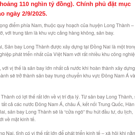
hoảng 110 nghìn tỷ đồng). Chính phủ đặt mục
ào ngày 2/9/2025.
rọng điểm phía Nam, thuộc quy hoạch của huyện Long Thành –
cỡ, với trung tâm là khu vực cảng hàng không, sân bay.
i, Sân bay Long Thành được xây dựng tại Đồng Nai là một tron
iệp phát triển nhất của Việt Nam với rất nhiều khu công nghiệ
 với vị thế là sân bay lớn nhất cả nước khi hoàn thành xây dựng
hành sẽ trở thành sân bay trung chuyển khu vực Đông Nam Á v
hành có lợi thế rất lớn về vị trí địa lý. Từ sân bay Long Thành,
n tất cả các nước Đông Nam Á, châu Á, kết nối Trung Quốc, Hàn
ai, sân bay Long Thành sẽ là “cửa ngõ” thu hút đầu tư, du lịch,
i về mặt kinh tế.
ai, tỉnh có vị thế rất lớn để phát triển kinh tế – xã hội khi nằ