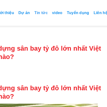
ới thiệu
Dự án
Tin tức
video
Tuyển dụng
Liên h
ựng sân bay tỷ đô lớn nhất Việt
 nào?
ựng sân bay tỷ đô lớn nhất Việt
 nào?