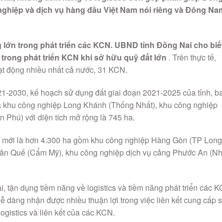
g nghiệp và dịch vụ hàng đầu Việt Nam nói riêng và Đông Na
 lớn trong phát triển các KCN. UBND tỉnh Đồng Nai cho biế
ẽ trong phát triển KCN khi sở hữu quỹ đất lớn
. Trên thực tế,
ạt động nhiều nhất cả nước, 31 KCN.
1-2030, kế hoạch sử dụng đất giai đoạn 2021-2025 của tỉnh, b
 khu công nghiệp Long Khánh (Thống Nhất), khu công nghiệp
 Phú) với diện tích mở rộng là 745 ha.
tư mới là hơn 4.300 ha gồm khu công nghiệp Hàng Gòn (TP Long
Xuân Quế (Cẩm Mỹ), khu công nghiệp dịch vụ cảng Phước An (N
 tận dụng tiềm năng về logistics và tiềm năng phát triển các 
dễ dàng nhận được nhiều thuận lợi trong việc liên kết cung cấp 
ogistics và liên kết của các KCN.