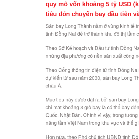
quy mô vốn khoảng 5 tỷ USD (k
tiêu đón chuyến bay đầu tiên v
Sân bay Long Thành nằm ở vùng kinh tế t
tỉnh Đồng Nai để trở thành khu đô thị tầm 
Theo Sở Kế hoạch và Đầu tư tỉnh Đồng Na
những địa phương có nền sản xuất công ngh
Theo Cổng thông tin điện tử tỉnh Đồng Nai,
dự kiến từ sau năm 2030, sân bay Long T
châu Á.
Mục tiêu này được đặt ra bởi sân bay Long T
chỉ mất khoảng 3 giờ bay là có thể bay đế
Quốc, Nhật Bản. Chính vì vậy, trong tương l
nâng tầm Việt Nam trong khu vực và thế giớ
Hơn nữa, theo Phó chủ tịch UBND tỉnh Đồng N