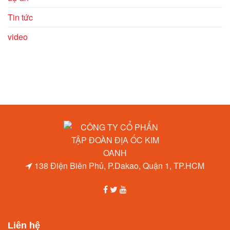
Tin tức
video
138 Điện Biên Phủ, P.Dakao, Quận 1, TP.HCM
Liên hệ