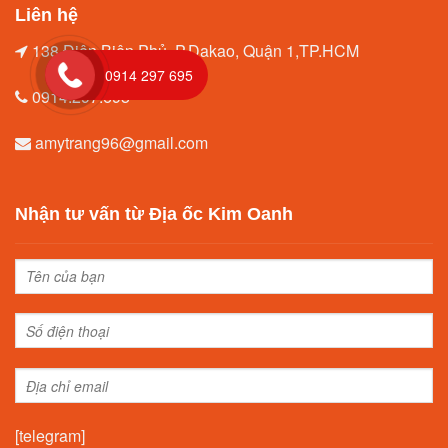
Liên hệ
138 Điện Biên Phủ, P.Dakao, Quận 1,TP.HCM
0914 297 695
0914.297.695
amytrang96@gmail.com
Nhận tư vấn từ Địa ốc Kim Oanh
[telegram]