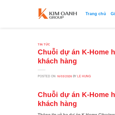
Skip
to
Trang chủ
Gi
content
TIN TỨC
Chuỗi dự án K-Home h
khách hàng
POSTED ON
16/03/2026
BY
LE HUNG
Chuỗi dự án K-Home h
khách hàng
Thông tin về ba dự án K-Home Cityvie