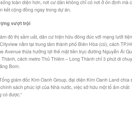
 sống toàn diện hơn, nơi cư dân không chỉ có nơi ở ổn định mà 
n kết cộng đồng ngay trong dự án.
ượng vượt trội
tâm đô thị sầm uất, dân cư hiện hữu đông đúc với mạng lưới tiệ
Cityview nằm tại trung tâm thành phố Biên Hòa (cũ), cách TP.
ome Avenue thừa hưởng lợi thế mặt tiền trục đường Nguyễn Ái Q
ng Thành, cách metro Thủ Thiêm – Long Thành chỉ 3 phút di chu
rảng Bom.
Tổng giám đốc Kim Oanh Group, đại diện Kim Oanh Land chia 
 chính sách phúc lợi của Nhà nước, việc sở hữu một tổ ấm chất
g có được.”