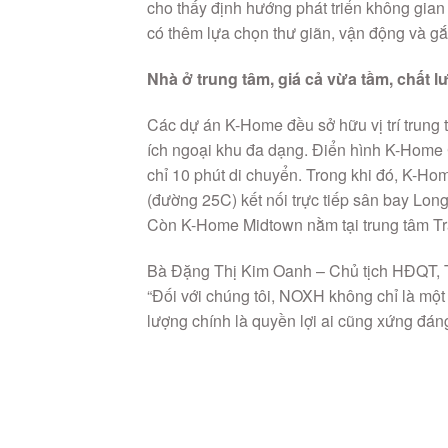
cho thấy định hướng phát triển không gian
có thêm lựa chọn thư giãn, vận động và gắ
Nhà ở trung tâm, giá cả vừa tầm, chất l
Các dự án K-Home đều sở hữu vị trí trung 
ích ngoại khu đa dạng. Điển hình K-Home 
chỉ 10 phút di chuyển. Trong khi đó, K-H
(đường 25C) kết nối trực tiếp sân bay Lo
Còn K-Home Midtown nằm tại trung tâm T
Bà Đặng Thị Kim Oanh – Chủ tịch HĐQT, 
“Đối với chúng tôi, NOXH không chỉ là một
lượng chính là quyền lợi ai cũng xứng đán