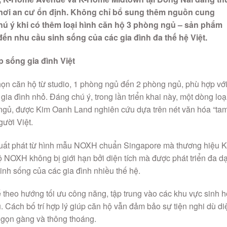
 nơi an cư ổn định. Không chỉ bổ sung thêm nguồn cung
hú ý khi có thêm loại hình căn hộ 3 phòng ngủ – sản phẩm
n nhu cầu sinh sống của các gia đình đa thế hệ Việt.
 sống gia đình Việt
n căn hộ từ studio, 1 phòng ngủ đến 2 phòng ngủ, phù hợp vớ
gia đình nhỏ. Đáng chú ý, trong lần triển khai này, một dòng loạ
ngủ, được Kim Oanh Land nghiên cứu dựa trên nét văn hóa “ta
ười Việt.
 xuất phát từ hình mẫu NOXH chuẩn Singapore mà thương hiệu K
 NOXH không bị giới hạn bởi diện tích mà được phát triển đa d
nh sống của các gia đình nhiều thế hệ.
ế theo hướng tối ưu công năng, tập trung vào các khu vực sinh h
Cách bố trí hợp lý giúp căn hộ vẫn đảm bảo sự tiện nghi dù di
c gọn gàng và thông thoáng.