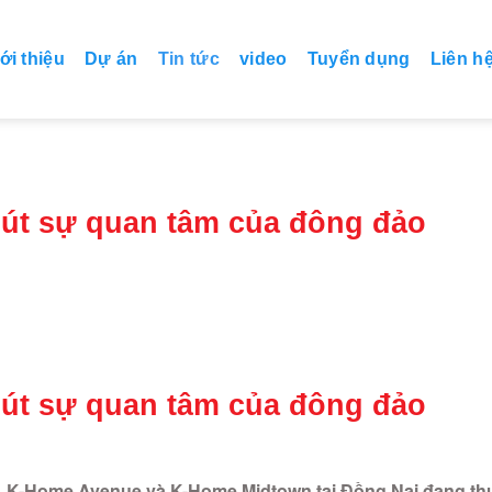
ới thiệu
Dự án
Tin tức
video
Tuyển dụng
Liên h
út sự quan tâm của đông đảo
út sự quan tâm của đông đảo
w, K-Home Avenue và K-Home Midtown tại Đồng Nai đang th