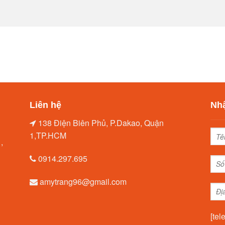
Liên hệ
Nhậ
138 Điện Biên Phủ, P.Dakao, Quận
1,TP.HCM
,
0914.297.695
amytrang96@gmail.com
[tel