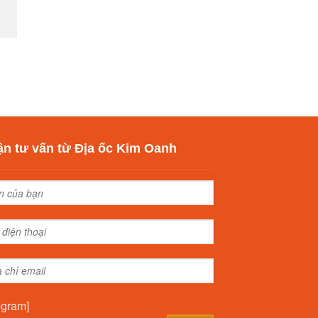
n tư vấn từ Địa ốc Kim Oanh
egram]