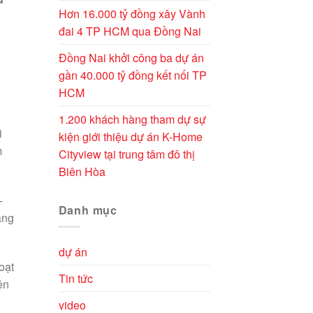
Hơn 16.000 tỷ đồng xây Vành
đai 4 TP HCM qua Đồng Nai
Đồng Nai khởi công ba dự án
gần 40.000 tỷ đồng kết nối TP
HCM
i
1.200 khách hàng tham dự sự
i
kiện giới thiệu dự án K-Home
m
Cityview tại trung tâm đô thị
Biên Hòa
-
Danh mục
ạng
dự án
oạt
Tin tức
ện
video