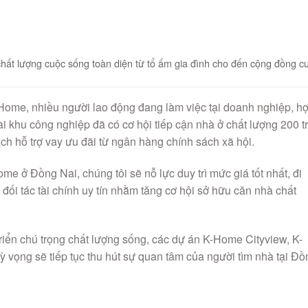
ất lượng cuộc sống toàn diện từ tổ ấm gia đình cho đến cộng đồng c
ome, nhiều người lao động đang làm việc tại doanh nghiệp, h
oài khu công nghiệp đã có cơ hội tiếp cận nhà ở chất lượng 200 t
ch hỗ trợ vay ưu đãi từ ngân hàng chính sách xã hội.
me ở Đồng Nai, chúng tôi sẽ nỗ lực duy trì mức giá tốt nhất, đi
 đối tác tài chính uy tín nhằm tăng cơ hội sở hữu căn nhà chất
riển chú trọng chất lượng sống, các dự án K-Home Cityview, K-
ọng sẽ tiếp tục thu hút sự quan tâm của người tìm nhà tại Đồ