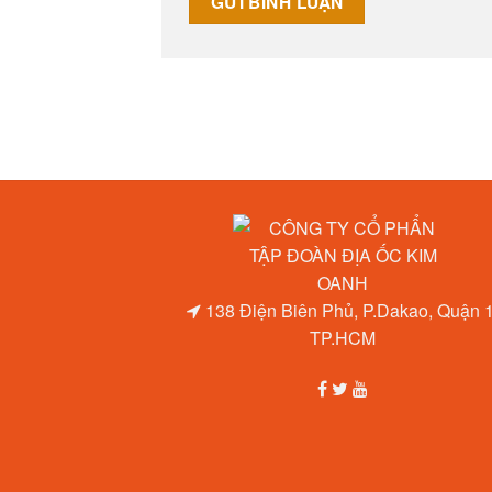
138 Điện Biên Phủ, P.Dakao, Quận 1
TP.HCM