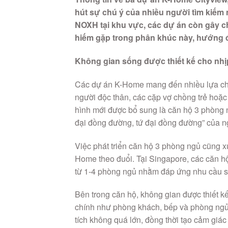
hút sự chú ý của nhiều người tìm kiếm
NOXH tại khu vực, các dự án còn gây c
hiếm gặp trong phân khúc này, hướng đế
Không gian sống được thiết kế cho nhịp
Các dự án K-Home mang đến nhiều lựa chọ
người độc thân, các cặp vợ chồng trẻ hoặc 
hình mới được bổ sung là căn hộ 3 phòng 
đại đồng đường, tứ đại đồng đường” của ng
Việc phát triển căn hộ 3 phòng ngủ cũng
Home theo đuổi. Tại Singapore, các căn hộ
từ 1-4 phòng ngủ nhằm đáp ứng nhu cầu si
Bên trong căn hộ, không gian được thiết k
chính như phòng khách, bếp và phòng ngủ. 
tích không quá lớn, đồng thời tạo cảm giá