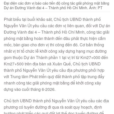
Đại diện các đơn vị báo cáo tiến độ công tác giải phóng mặt bằng
Dự án Đường Vành đai 4 – Thành phố Hồ Chí Minh. Ảnh: PT
Phát biểu tại buổi khảo sát, Chủ tịch UBND thành phố
Nguyễn Văn Út yêu cầu các đơn vị liên quan, đối với Dự án
Đường Vành đai 4 – Thành phố Hồ Chí Minh, công tác giải
phóng mặt bằng hoàn thành đến đâu phải thực hiện cắm
mốc, bàn giao cho đơn vị thi công đến đó. Cơ bản thống
nhất vị trí tổ chức lễ khởi công xây dựng hạng mục đường
gom thuộc Dự án Thành phần 1 tại vị trí từ Km27+000 đến
Km27+500 trên địa bàn xã Xuân Quế, Chủ tịch UBND
thành phố Nguyễn Văn Út yêu cầu địa phương phối hợp
với Trung tâm Phát triển quỹ đất thành phố tập trung đẩy
nhanh công tác giải phóng mặt bằng để khởi công xây
dựng vào cuối tháng 6-2026.
Chủ tịch UBND thành phố Nguyễn Văn Út yêu cầu các địa
phương có tuyến đường đi qua rà soát quy hoạch, định
hướng phát triển các quỹ đất lợi thế dọc tuyến đường để