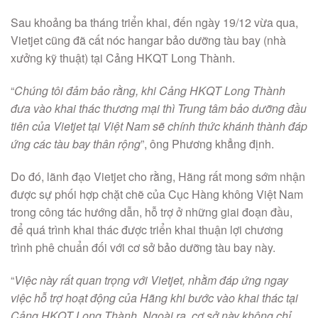
Sau khoảng ba tháng triển khai, đến ngày 19/12 vừa qua,
Vietjet cũng đã cất nóc hangar bảo dưỡng tàu bay (nhà
xưởng kỹ thuật) tại Cảng HKQT Long Thành.
“
Chúng tôi đảm bảo rằng, khi Cảng HKQT Long Thành
đưa vào khai thác thương mại thì Trung tâm bảo dưỡng đầu
tiên của Vietjet tại Việt Nam sẽ chính thức khánh thành đáp
ứng các tàu bay thân rộng
”, ông Phương khẳng định.
Do đó, lãnh đạo Vietjet cho rằng, Hãng rất mong sớm nhận
được sự phối hợp chặt chẽ của Cục Hàng không Việt Nam
trong công tác hướng dẫn, hỗ trợ ở những giai đoạn đầu,
để quá trình khai thác được triển khai thuận lợi chương
trình phê chuẩn đối với cơ sở bảo dưỡng tàu bay này.
“
Việc này rất quan trọng
với Vietjet, nhằm đáp ứng ngay
việc hỗ trợ hoạt động của Hãng khi bước vào khai thác tại
Cảng HKQT Long Thành. Ngoài ra, cơ sở này không chỉ