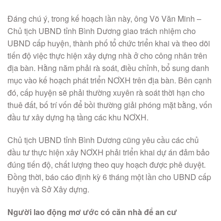
Đáng chú ý, trong kế hoạch lần này, ông Võ Văn Minh –
Chủ tịch UBND tỉnh Bình Dương giao trách nhiệm cho
UBND cấp huyện, thành phố tổ chức triển khai và theo dõi
tiến độ việc thực hiện xây dựng nhà ở cho công nhân trên
địa bàn. Hằng năm phải rà soát, điều chỉnh, bổ sung danh
mục vào kế hoạch phát triển NƠXH trên địa bàn. Bên cạnh
đó, cấp huyện sẽ phải thường xuyên rà soát thời hạn cho
thuê đất, bố trí vốn để bồi thường giải phóng mặt bằng, vốn
đầu tư xây dựng hạ tầng các khu NƠXH.
Chủ tịch UBND tỉnh Bình Dương cũng yêu cầu các chủ
đầu tư thực hiện xây NƠXH phải triển khai dự án đảm bảo
đúng tiến độ, chất lượng theo quy hoạch được phê duyệt.
Đồng thời, báo cáo định kỳ 6 tháng một lần cho UBND cấp
huyện và Sở Xây dựng.
Người lao động mơ ước có căn nhà để an cư