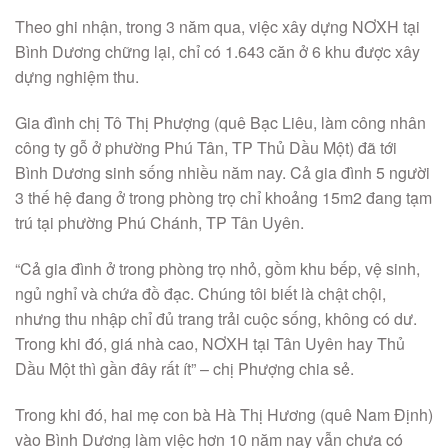
Theo ghi nhận, trong 3 năm qua, việc xây dựng NƠXH tại
Bình Dương chững lại, chỉ có 1.643 căn ở 6 khu được xây
dựng nghiệm thu.
Gia đình chị Tô Thị Phượng (quê Bạc Liêu, làm công nhân
công ty gỗ ở phường Phú Tân, TP Thủ Dầu Một) đã tới
Bình Dương sinh sống nhiều năm nay. Cả gia đình 5 người
3 thế hệ đang ở trong phòng trọ chỉ khoảng 15m2 đang tạm
trú tại phường Phú Chánh, TP Tân Uyên.
“Cả gia đình ở trong phòng trọ nhỏ, gồm khu bếp, vệ sinh,
ngủ nghỉ và chứa đồ đạc. Chúng tôi biết là chật chội,
nhưng thu nhập chỉ đủ trang trải cuộc sống, không có dư.
Trong khi đó, giá nhà cao, NƠXH tại Tân Uyên hay Thủ
Dầu Một thì gần đây rất ít” – chị Phượng chia sẻ.
Trong khi đó, hai mẹ con bà Hà Thị Hương (quê Nam Định)
vào Bình Dương làm việc hơn 10 năm nay vẫn chưa có