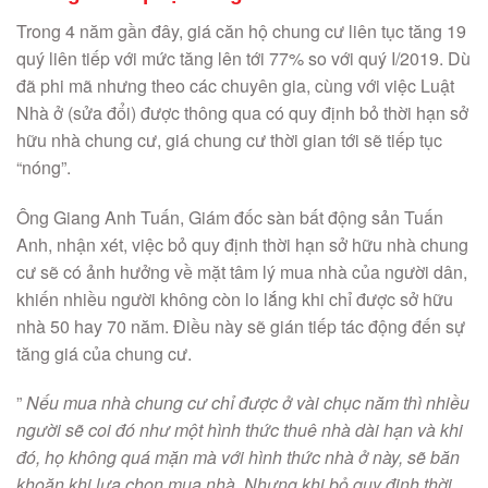
Trong 4 năm gần đây, giá căn hộ chung cư liên tục tăng 19
quý liên tiếp với mức tăng lên tới 77% so với quý I/2019. Dù
đã phi mã nhưng theo các chuyên gia, cùng với việc Luật
Nhà ở (sửa đổi) được thông qua có quy định bỏ thời hạn sở
hữu nhà chung cư, giá chung cư thời gian tới sẽ tiếp tục
“nóng”.
Ông Giang Anh Tuấn, Giám đốc sàn bất động sản Tuấn
Anh, nhận xét, việc bỏ quy định thời hạn sở hữu nhà chung
cư sẽ có ảnh hưởng về mặt tâm lý mua nhà của người dân,
khiến nhiều người không còn lo lắng khi chỉ được sở hữu
nhà 50 hay 70 năm. Điều này sẽ gián tiếp tác động đến sự
tăng giá của chung cư.
”
Nếu mua nhà chung cư chỉ được ở vài chục năm thì nhiều
người sẽ coi đó như một hình thức thuê nhà dài hạn và khi
đó, họ không quá mặn mà với hình thức nhà ở này, sẽ băn
khoăn khi lựa chọn mua nhà. Nhưng khi bỏ quy định thời