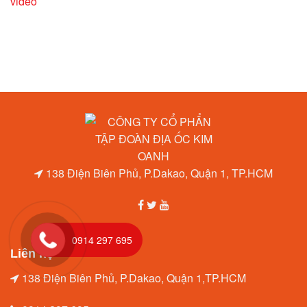
video
138 Điện Biên Phủ, P.Dakao, Quận 1, TP.HCM
0914 297 695
Liên hệ
138 Điện Biên Phủ, P.Dakao, Quận 1,TP.HCM