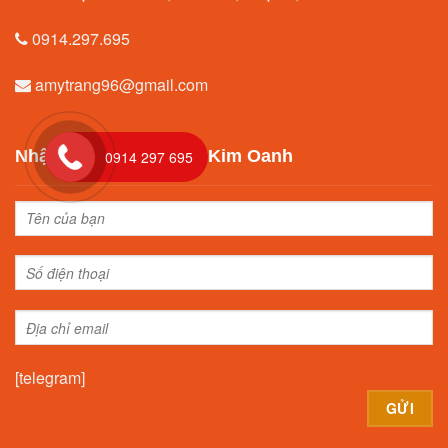
0914.297.695
amytrang96@gmail.com
Nhận tư vấn từ Địa ốc Kim Oanh
0914 297 695
[telegram]