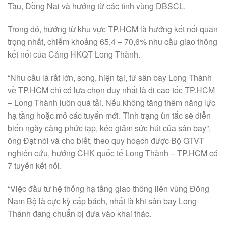
Tàu, Đồng Nai và hướng từ các tỉnh vùng ĐBSCL.
Trong đó, hướng từ khu vực TP.HCM là hướng kết nối quan
trọng nhất, chiếm khoảng 65,4 – 70,6% nhu cầu giao thông
kết nối của Cảng HKQT Long Thành.
“Nhu cầu là rất lớn, song, hiện tại, từ sân bay Long Thành
về TP.HCM chỉ có lựa chọn duy nhất là đi cao tốc TP.HCM
– Long Thành luôn quá tải. Nếu không tăng thêm năng lực
hạ tầng hoặc mở các tuyến mới. Tình trạng ùn tắc sẽ diễn
biến ngày càng phức tạp, kéo giảm sức hút của sân bay”,
ông Đạt nói và cho biết, theo quy hoạch được Bộ GTVT
nghiên cứu, hướng CHK quốc tế Long Thành – TP.HCM có
7 tuyến kết nối.
“Việc đầu tư hệ thống hạ tầng giao thông liên vùng Đông
Nam Bộ là cực kỳ cấp bách, nhất là khi sân bay Long
Thành đang chuẩn bị đưa vào khai thác.