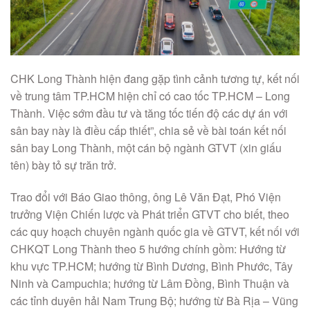
CHK Long Thành hiện đang gặp tình cảnh tương tự, kết nối
về trung tâm TP.HCM hiện chỉ có cao tốc TP.HCM – Long
Thành. Việc sớm đầu tư và tăng tốc tiến độ các dự án với
sân bay này là điều cấp thiết”, chia sẻ về bài toán kết nối
sân bay Long Thành, một cán bộ ngành GTVT (xin giấu
tên) bày tỏ sự trăn trở.
Trao đổi với Báo Giao thông, ông Lê Văn Đạt, Phó Viện
trưởng Viện Chiến lược và Phát triển GTVT cho biết, theo
các quy hoạch chuyên ngành quốc gia về GTVT, kết nối với
CHKQT Long Thành theo 5 hướng chính gồm: Hướng từ
khu vực TP.HCM; hướng từ Bình Dương, Bình Phước, Tây
Ninh và Campuchia; hướng từ Lâm Đồng, Bình Thuận và
các tỉnh duyên hải Nam Trung Bộ; hướng từ Bà Rịa – Vũng