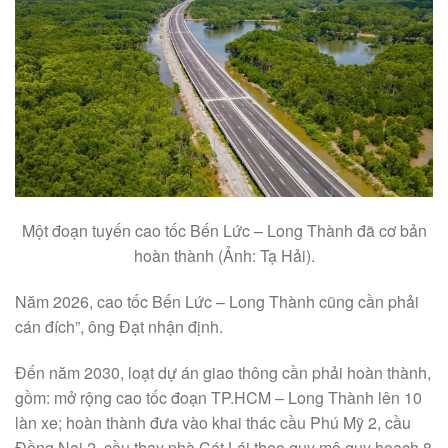
Một đoạn tuyến cao tốc Bến Lức – Long Thành đã cơ bản
hoàn thành (Ảnh: Tạ Hải).
Năm 2026, cao tốc Bến Lức – Long Thành cũng cần phải
cán đích”, ông Đạt nhận định.
Đến năm 2030, loạt dự án giao thông cần phải hoàn thành,
gồm: mở rộng cao tốc đoạn TP.HCM – Long Thành lên 10
làn xe; hoàn thành đưa vào khai thác cầu Phú Mỹ 2, cầu
Đồng Nai 2, cầu thay phà Cát Lái theo quy mô quy hoạch 8