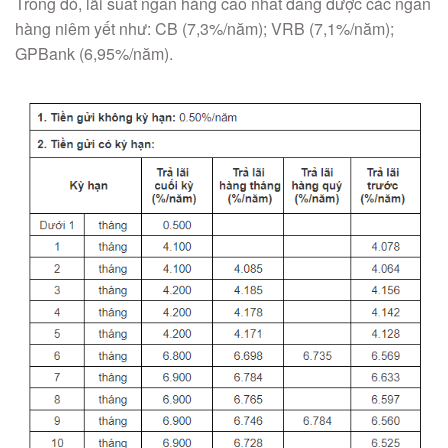
Trong đó, lãi suất ngân hàng cao nhất đang được các ngân
hàng niêm yết như: CB (7,3%/năm); VRB (7,1%/năm);
GPBank (6,95%/năm).