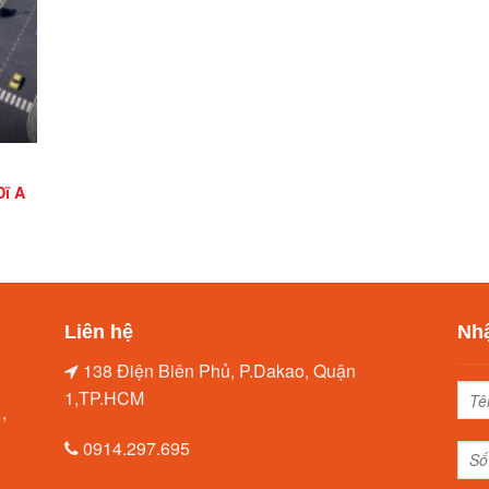
Dĩ An
Liên hệ
Nhậ
138 Điện Biên Phủ, P.Dakao, Quận
1,TP.HCM
,
0914.297.695