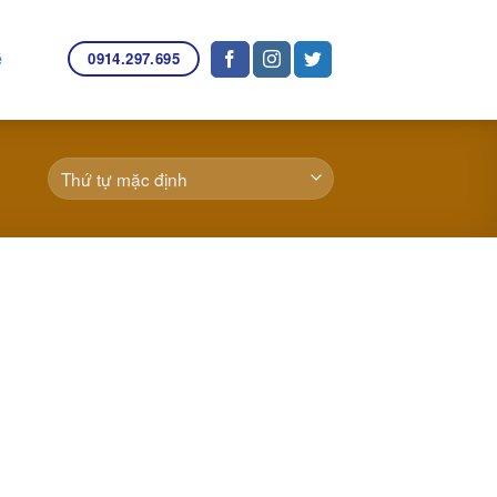
0914.297.695
ệ