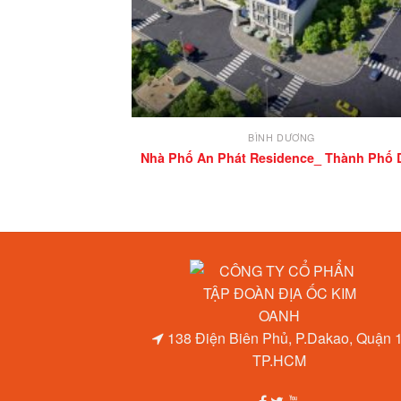
BÌNH DƯƠNG
Nhà Phố An Phát Residence_ Thành Phố 
138 Điện Biên Phủ, P.Dakao, Quận 1
TP.HCM