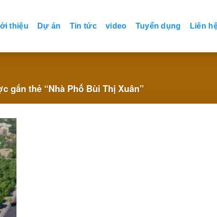
ới thiệu
Dự án
Tin tức
video
Tuyển dụng
Liên h
 gắn thẻ “Nhà Phố Bùi Thị Xuân”