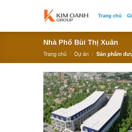
Skip
to
Trang chủ
Gi
content
Nhà Phố Bùi Thị Xuân
Trang chủ
/
Dự án
/
Sản phẩm được