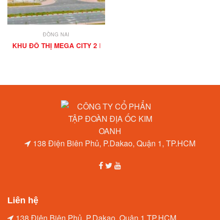
ĐỒNG NAI
KHU ĐÔ THỊ MEGA CITY 2 PHÚ HỘI NHƠN TRẠCH
138 Điện Biên Phủ, P.Dakao, Quận 1, TP.HCM
Liên hệ
138 Điện Biên Phủ, P.Dakao, Quận 1,TP.HCM