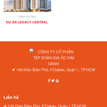
BÌNH DƯƠNG
DỰ ÁN LEGACY CENTRAL THUẬN AN
138 Điện Biên Phủ, P.Dakao, Quận 1, TP.HCM
Liên hệ
138 Điện Biên Phủ, P.Dakao, Quận 1,TP.HCM