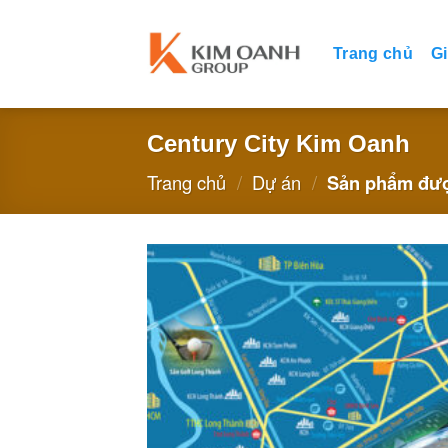
Skip
to
Trang chủ
Gi
content
Century City Kim Oanh
Trang chủ
/
Dự án
/
Sản phẩm được