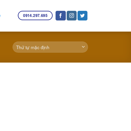
0914.297.695
ệ