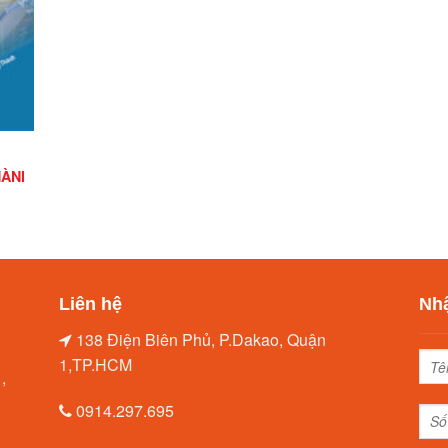
HÀNH
Liên hệ
Nhậ
138 Điện Biên Phủ, P.Dakao, Quận
1,TP.HCM
,
0914.297.695