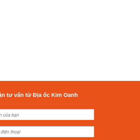
n tư vấn từ Địa ốc Kim Oanh