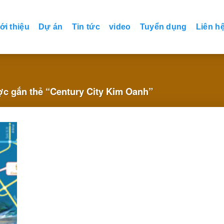
ới thiệu
Dự án
Tin tức
video
Tuyển dụng
Liên h
 gắn thẻ “Century City Kim Oanh”