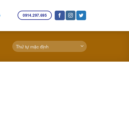
0914.297.695
ệ