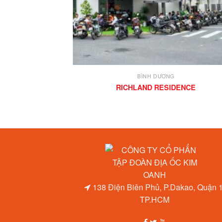
BÌNH DƯƠNG
RICHLAND RESIDENCE
138 Điện Biên Phủ, P.Dakao, Quận 1
TP.HCM