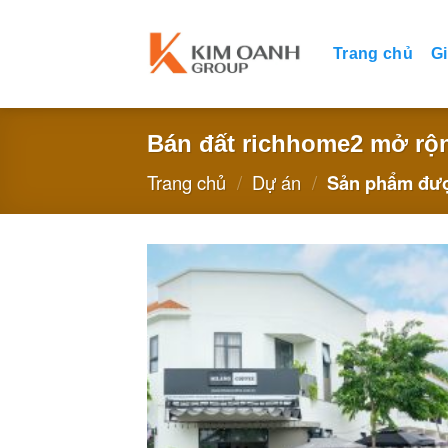
Skip
to
Trang chủ
Gi
content
Bán đất richhome2 mở rộ
Trang chủ
/
Dự án
/
Sản phẩm đượ