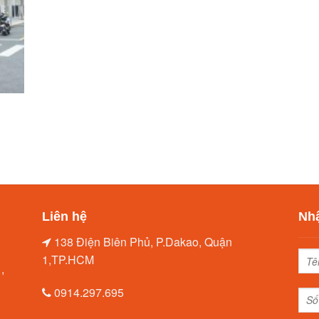
Liên hệ
Nhậ
138 Điện Biên Phủ, P.Dakao, Quận
1,TP.HCM
,
0914.297.695