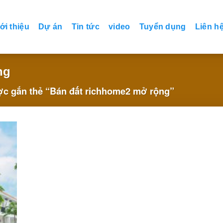
ới thiệu
Dự án
Tin tức
video
Tuyển dụng
Liên h
ng
c gắn thẻ “Bán đất richhome2 mở rộng”