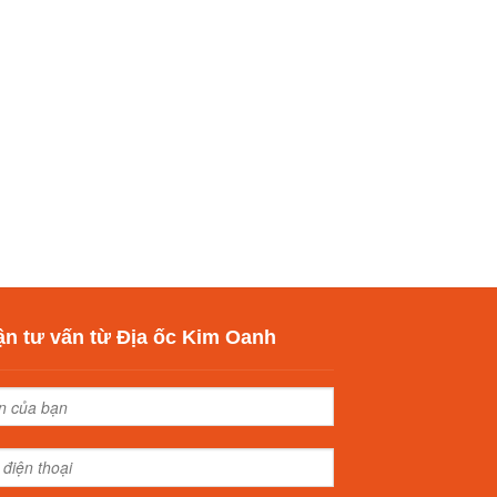
n tư vấn từ Địa ốc Kim Oanh